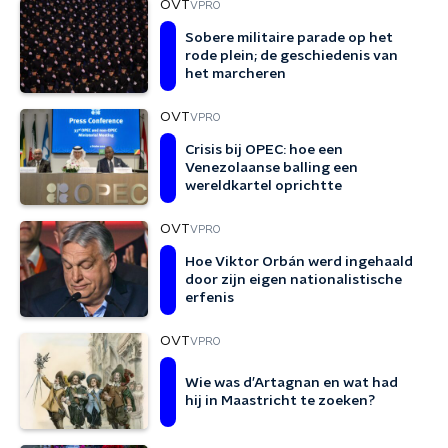
OVT
VPRO
Sobere militaire parade op het
rode plein; de geschiedenis van
het marcheren
OVT
VPRO
Crisis bij OPEC: hoe een
Venezolaanse balling een
wereldkartel oprichtte
OVT
VPRO
Hoe Viktor Orbán werd ingehaald
door zijn eigen nationalistische
erfenis
OVT
VPRO
Wie was d’Artagnan en wat had
hij in Maastricht te zoeken?