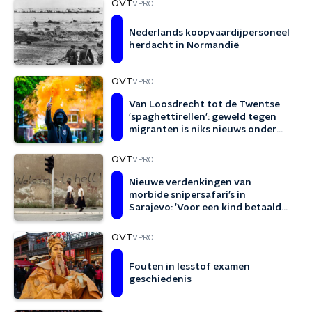
OVT
VPRO
Nederlands koopvaardijpersoneel
herdacht in Normandië
OVT
VPRO
Van Loosdrecht tot de Twentse
'spaghettirellen': geweld tegen
migranten is niks nieuws onder
de zon
OVT
VPRO
Nieuwe verdenkingen van
morbide snipersafari’s in
Sarajevo: 'Voor een kind betaalde
je het meest.'
OVT
VPRO
Fouten in lesstof examen
geschiedenis