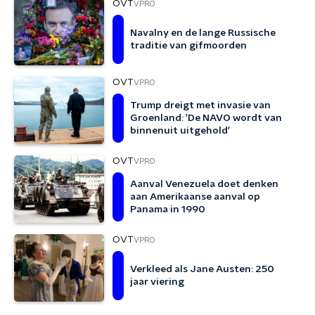
OVT
VPRO
Navalny en de lange Russische
traditie van gifmoorden
OVT
VPRO
Trump dreigt met invasie van
Groenland: 'De NAVO wordt van
binnenuit uitgehold'
OVT
VPRO
Aanval Venezuela doet denken
aan Amerikaanse aanval op
Panama in 1990
OVT
VPRO
Verkleed als Jane Austen: 250
jaar viering