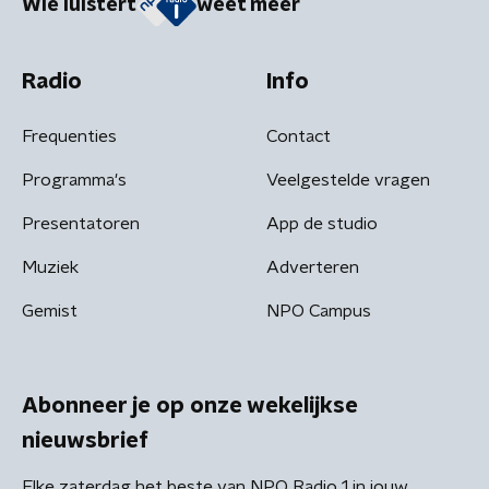
Wie luistert
weet meer
Radio
Info
Frequenties
Contact
Programma's
Veelgestelde vragen
Presentatoren
App de studio
Muziek
Adverteren
Gemist
NPO Campus
Abonneer je op onze wekelijkse
nieuwsbrief
Elke zaterdag het beste van NPO Radio 1 in jouw