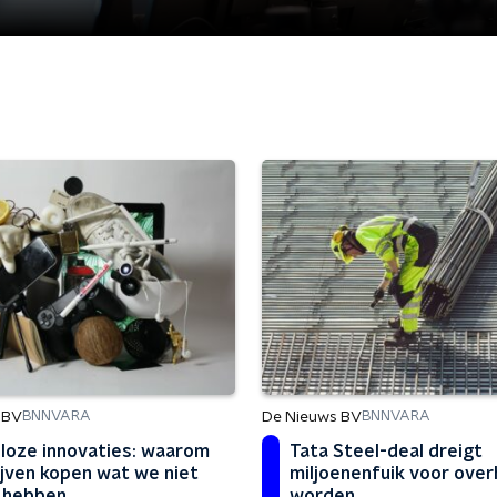
 BV
De Nieuws BV
BNNVARA
BNNVARA
loze innovaties: waarom
Tata Steel-deal dreigt
ijven kopen wat we niet
miljoenenfuik voor over
 hebben
worden