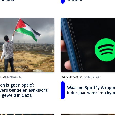
 BV
De Nieuws BV
BNNVARA
BNNVARA
en is geen optie’:
Waarom Spotify Wrapp
jvers bundelen aanklacht
ieder jaar weer een hype
 geweld in Gaza