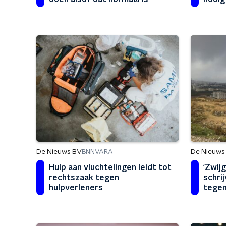
De Nieuws BV
De Nieuws
BNNVARA
Hulp aan vluchtelingen leidt tot
‘Zwijg
rechtszaak tegen
schri
hulpverleners
tegen