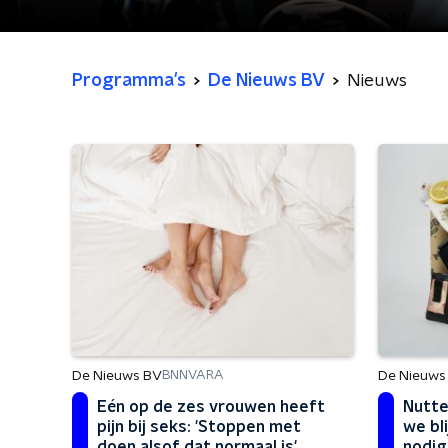
Programma's
De Nieuws BV
Nieuws
De Nieuws BV
De Nieuws
BNNVARA
Eén op de zes vrouwen heeft
Nutte
pijn bij seks: 'Stoppen met
we bl
doen alsof dat normaal is'
nodig