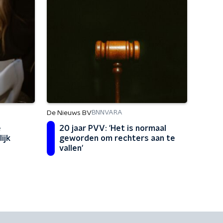
De Nieuws BV
BNNVARA
e
20 jaar PVV: 'Het is normaal
ijk
geworden om rechters aan te
vallen'