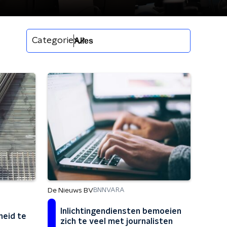
Categorie
De Nieuws BV
BNNVARA
Inlichtingendiensten bemoeien
heid te
zich te veel met journalisten