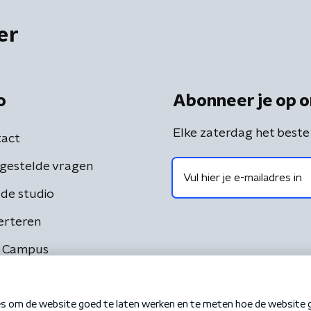
er
o
Abonneer je op o
Elke zaterdag het beste
act
gestelde vragen
de studio
erteren
 Campus