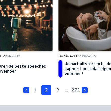
 BV
De Nieuws BV
BNNVARA
BNNVARA
Je hart uitstorten bij d
aren de beste speeches
kapper: hoe is dat eigenl
november
voor hen?
1
2
3
…
272