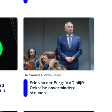
De Nieuws BV
BNNVARA
Eric van der Burg: 'VVD blijft
ed
Oekraïne onverminderd
 is
steunen'