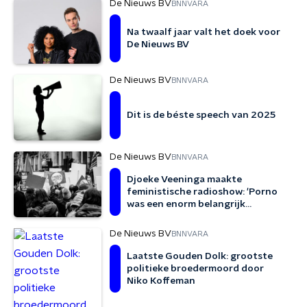
De Nieuws BV
BNNVARA
Na twaalf jaar valt het doek voor
De Nieuws BV
De Nieuws BV
BNNVARA
Dit is de béste speech van 2025
De Nieuws BV
BNNVARA
Djoeke Veeninga maakte
feministische radioshow: 'Porno
was een enorm belangrijk
onderwerp'
De Nieuws BV
BNNVARA
Laatste Gouden Dolk: grootste
politieke broedermoord door
Niko Koffeman