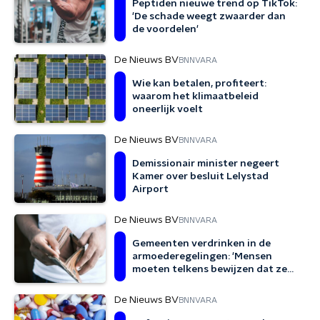
Peptiden nieuwe trend op TikTok:
'De schade weegt zwaarder dan
de voordelen'
De Nieuws BV
BNNVARA
Wie kan betalen, profiteert:
waarom het klimaatbeleid
oneerlijk voelt
De Nieuws BV
BNNVARA
Demissionair minister negeert
Kamer over besluit Lelystad
Airport
De Nieuws BV
BNNVARA
Gemeenten verdrinken in de
armoederegelingen: 'Mensen
moeten telkens bewijzen dat ze
arm genoeg zijn'
De Nieuws BV
BNNVARA