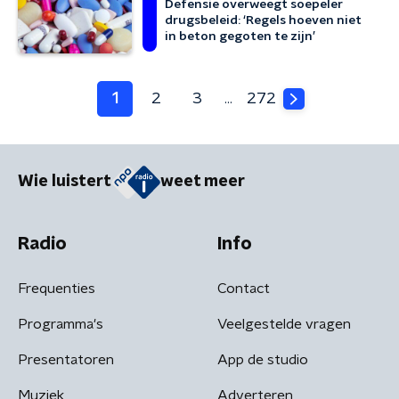
Defensie overweegt soepeler
drugsbeleid: ‘Regels hoeven niet
in beton gegoten te zijn’
1
2
3
272
…
Wie luistert
weet meer
Radio
Info
Frequenties
Contact
Programma's
Veelgestelde vragen
Presentatoren
App de studio
Muziek
Adverteren