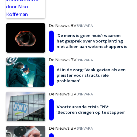
De Nieuws BV
BNNVARA
‘De mens is geen muis’: waarom
het gesprek over voortplanting
niet alleen aan wetenschappers is
De Nieuws BV
BNNVARA
AI in de zorg: 'Vaak gezien als een
pleister voor structurele
problemen'
De Nieuws BV
BNNVARA
Voortdurende crisis FNV:
'Sectoren dreigen op te stappen'
De Nieuws BV
BNNVARA