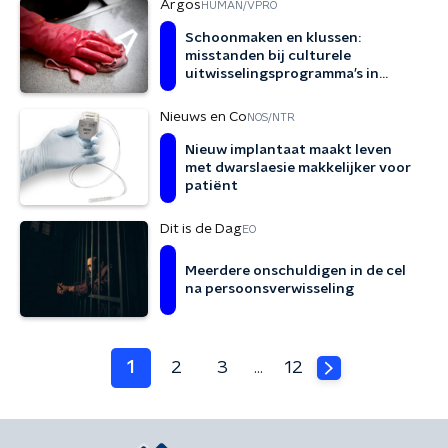
Argos
HUMAN/VPRO
Schoonmaken en klussen:
misstanden bij culturele
uitwisselingsprogramma’s in
Nederland
Nieuws en Co
NOS/NTR
Nieuw implantaat maakt leven
met dwarslaesie makkelijker voor
patiënt
Dit is de Dag
EO
Meerdere onschuldigen in de cel
na persoonsverwisseling
1
2
3
12
…