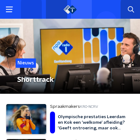
Nieuws
Shorttrack
Spraakmakers
KRO-NCRV
Olympische prestaties Leerdam
en Kok een 'welkome' afleiding?
'Geeft ontroering, maar ook
verheffing'