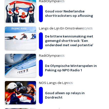
RadiOlympia
NOS
Goud voor Nederlandse
shorttracksters op aflossing
Langs de Lijn En Omstreken
EO/NOS
De bittere kennismaking met
gemengd shorttrack: 'Een
onderdeel met veel potentie'
RadiOlympia
NOS
De Olympische Winterspelen in
Peking op NPO Radio 1
NOS Langs de Lijn
NOS
Goud alleen op relays in
Dordrecht