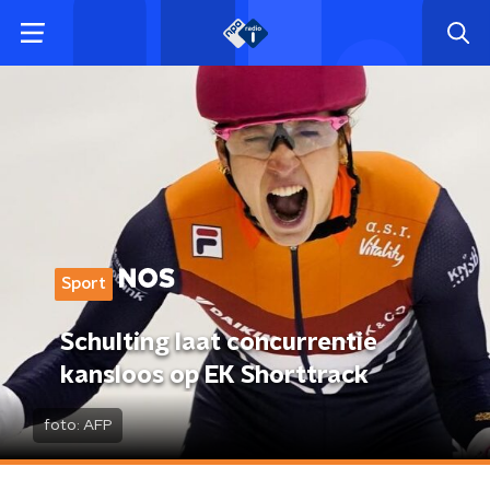
Sport
Schulting laat concurrentie
kansloos op EK Shorttrack
foto:
AFP