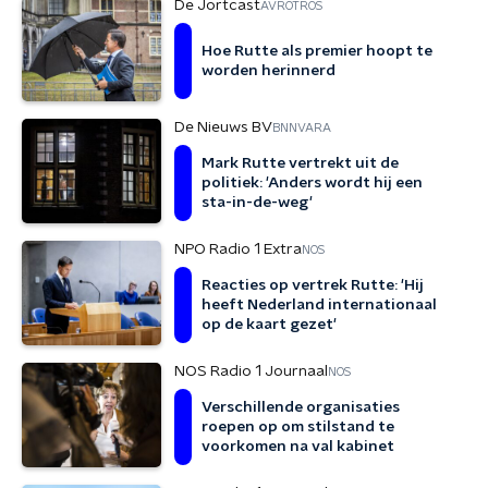
De Jortcast
AVROTROS
Hoe Rutte als premier hoopt te
worden herinnerd
De Nieuws BV
BNNVARA
Mark Rutte vertrekt uit de
politiek: 'Anders wordt hij een
sta-in-de-weg'
NPO Radio 1 Extra
NOS
Reacties op vertrek Rutte: 'Hij
heeft Nederland internationaal
op de kaart gezet'
NOS Radio 1 Journaal
NOS
Verschillende organisaties
roepen op om stilstand te
voorkomen na val kabinet