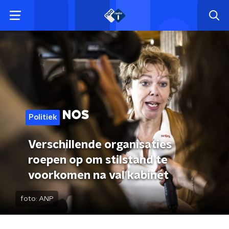
Politiek
Verschillende organisaties
roepen op om stilstand te
voorkomen na val kabinet
foto:
ANP