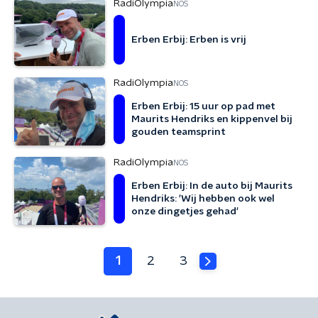
RadiOlympia
NOS
Erben Erbij: Erben is vrij
RadiOlympia
NOS
Erben Erbij: 15 uur op pad met
Maurits Hendriks en kippenvel bij
gouden teamsprint
RadiOlympia
NOS
Erben Erbij: In de auto bij Maurits
Hendriks: 'Wij hebben ook wel
onze dingetjes gehad'
1
2
3