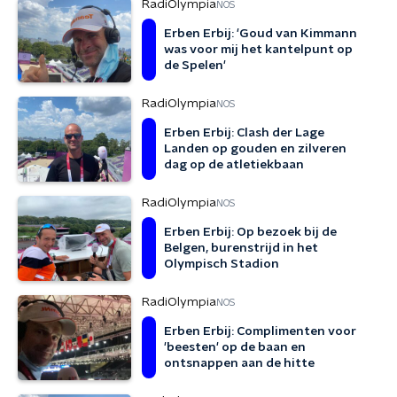
RadiOlympia
NOS
Erben Erbij: 'Goud van Kimmann
was voor mij het kantelpunt op
de Spelen'
RadiOlympia
NOS
Erben Erbij: Clash der Lage
Landen op gouden en zilveren
dag op de atletiekbaan
RadiOlympia
NOS
Erben Erbij: Op bezoek bij de
Belgen, burenstrijd in het
Olympisch Stadion
RadiOlympia
NOS
Erben Erbij: Complimenten voor
'beesten' op de baan en
ontsnappen aan de hitte