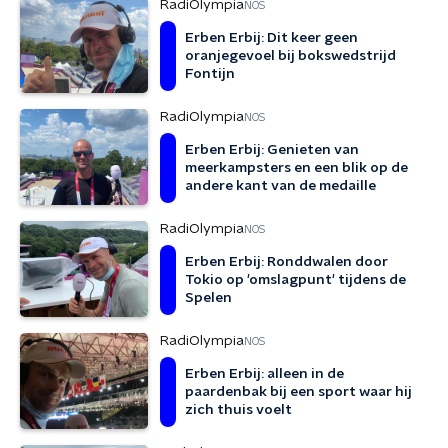
RadiOlympia
NOS
Erben Erbij: Dit keer geen
oranjegevoel bij bokswedstrijd
Fontijn
RadiOlympia
NOS
Erben Erbij: Genieten van
meerkampsters en een blik op de
andere kant van de medaille
RadiOlympia
NOS
Erben Erbij: Ronddwalen door
Tokio op 'omslagpunt' tijdens de
Spelen
RadiOlympia
NOS
Erben Erbij: alleen in de
paardenbak bij een sport waar hij
zich thuis voelt