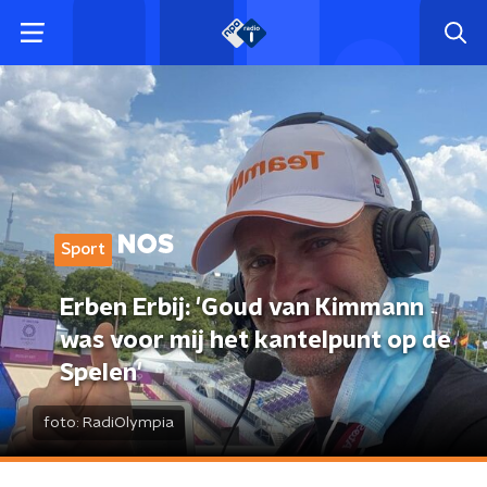
Sport
Erben Erbij: 'Goud van Kimmann
was voor mij het kantelpunt op de
Spelen'
foto:
RadiOlympia