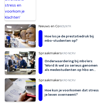
Nieuws en Co
NOS/NTR
Hoe los je de prestatiedruk bij
mbo-studenten op?
Spraakmakers
KRO-NCRV
Onderwaardering bij mbo'ers:
'Word ik wel zo serieus genomen
als medestudenten op hbo en
wo?'
Spraakmakers
KRO-NCRV
Hoe kun je voorkomen dat stress
je leven overneemt?