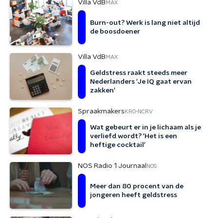
Villa VdB
MAX
Burn-out? Werk is lang niet altijd
de boosdoener
Villa VdB
MAX
Geldstress raakt steeds meer
Nederlanders 'Je IQ gaat ervan
zakken'
Spraakmakers
KRO-NCRV
Wat gebeurt er in je lichaam als je
verliefd wordt? 'Het is een
heftige cocktail'
NOS Radio 1 Journaal
NOS
Meer dan 80 procent van de
jongeren heeft geldstress