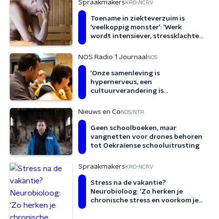
Spraakmakers
KRO-NCRV
Toename in ziekteverzuim is
'veelkoppig monster': 'Werk
wordt intensiever, stressklachten
nemen toe'
NOS Radio 1 Journaal
NOS
'Onze samenleving is
hypernerveus, een
cultuurverandering is
noodzakelijk'
Nieuws en Co
NOS/NTR
Geen schoolboeken, maar
vangnetten voor drones behoren
tot Oekraïense schooluitrusting
Spraakmakers
KRO-NCRV
Stress na de vakantie?
Neurobioloog: 'Zo herken je
chronische stress en voorkom je
klachten'