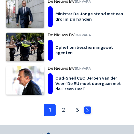
De Nieuws BV
BNNVARA
Minister De Jonge stond met een
drol in z’n handen
De Nieuws BV
BNNVARA
Ophef om beschermingswet
agenten
De Nieuws BV
BNNVARA
Oud-Shell CEO Jeroen van der
Veer: 'De EU moet doorgaan met
de Green Deal'
1
2
3