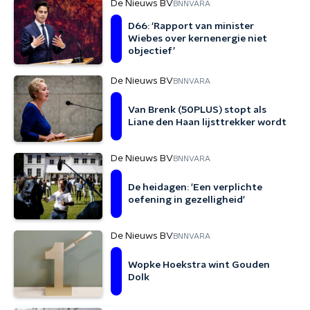
De Nieuws BV
BNNVARA
D66: ‘Rapport van minister
Wiebes over kernenergie niet
objectief’
De Nieuws BV
BNNVARA
Van Brenk (50PLUS) stopt als
Liane den Haan lijsttrekker wordt
De Nieuws BV
BNNVARA
De heidagen: 'Een verplichte
oefening in gezelligheid'
De Nieuws BV
BNNVARA
Wopke Hoekstra wint Gouden
Dolk