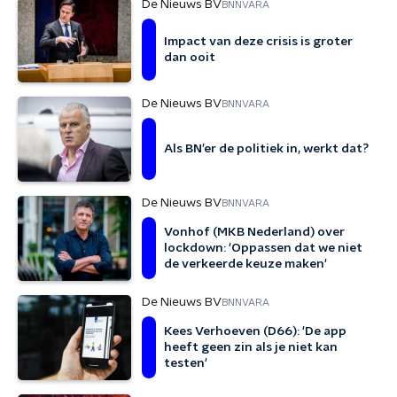
De Nieuws BV
BNNVARA
Impact van deze crisis is groter
dan ooit
De Nieuws BV
BNNVARA
Als BN’er de politiek in, werkt dat?
De Nieuws BV
BNNVARA
Vonhof (MKB Nederland) over
lockdown: 'Oppassen dat we niet
de verkeerde keuze maken'
De Nieuws BV
BNNVARA
Kees Verhoeven (D66): 'De app
heeft geen zin als je niet kan
testen'