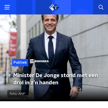
Politiek
Minister De Jonge stond met een
drol in z’n handen
foto:
ANP