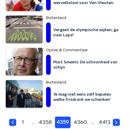
wervelkolom voor Van Vleuten
Buitenland
Vergeet de olympische wijken, ga
naar Lapa!
Opinie & Commentaar
Mart Smeets: De schoonheid van
schijn
Buitenland
'Ik mag niet eens zelf bepalen
welke frisdrank we schenken'
1
4358
4359
4360
4413
…
…