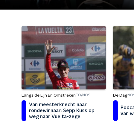
Langs de Lijn En Omstreken
De Dag
EO/NOS
NO
Van meesterknecht naar
Podca
rondewinnaar: Sepp Kuss op
van w
weg naar Vuelta-zege