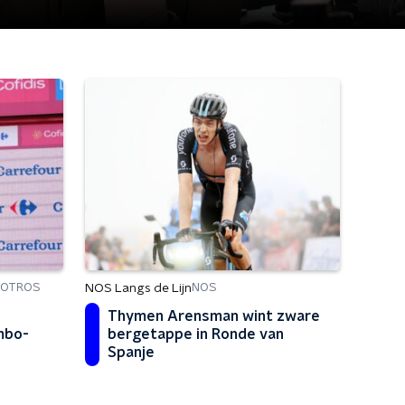
NOS Langs de Lijn
ROTROS
NOS
Thymen Arensman wint zware
mbo-
bergetappe in Ronde van
Spanje