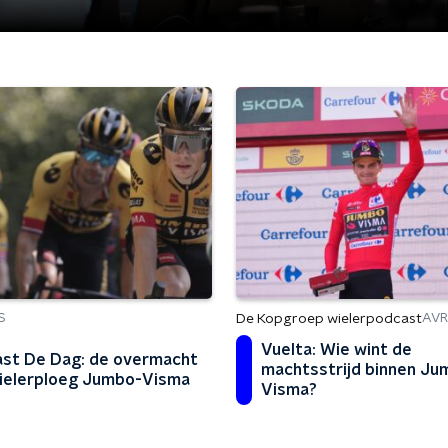
De Kopgroep wielerpodcast
S
AV
Vuelta: Wie wint de
st De Dag: de overmacht
machtsstrijd binnen Ju
ielerploeg Jumbo-Visma
Visma?