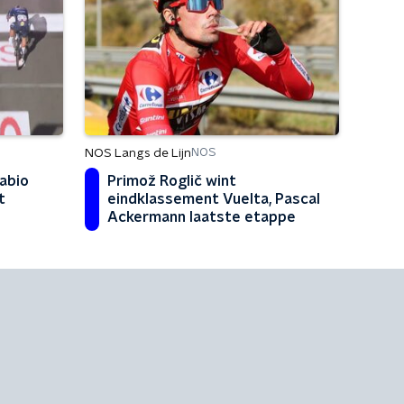
NOS Langs de Lijn
NOS
Fabio
Primož Roglič wint
t
eindklassement Vuelta, Pascal
Ackermann laatste etappe