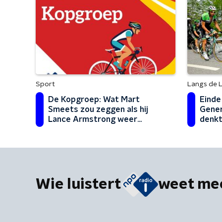
Sport
Langs de L
De Kopgroep: Wat Mart
Einde
Smeets zou zeggen als hij
Gener
Lance Armstrong weer
denkt
tegenkwam...
grote
Wie luistert
weet me