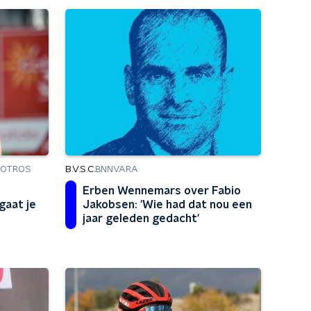
B.V.S.C.
ROTROS
BNNVARA
Erben Wennemars over Fabio
gaat je
Jakobsen: 'Wie had dat nou een
jaar geleden gedacht'