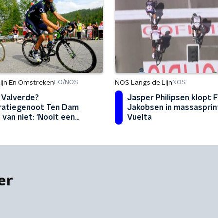
ijn En Omstreken
NOS Langs de Lijn
EO/NOS
NOS
 Valverde?
Jasper Philipsen klopt 
atiegenoot Ten Dam
Jakobsen in massasprin
 van niet: 'Nooit een
Vuelta
r talent gezien'
er