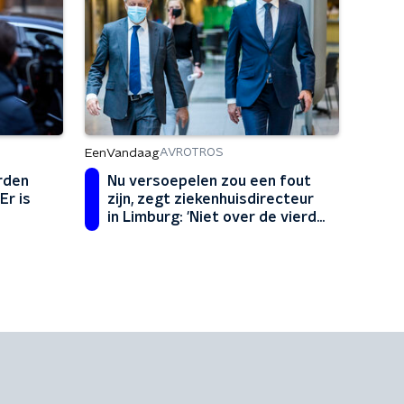
EenVandaag
AVROTROS
rden
Nu versoepelen zou een fout
Er is
zijn, zegt ziekenhuisdirecteur
in Limburg: 'Niet over de vierde
golf heen'