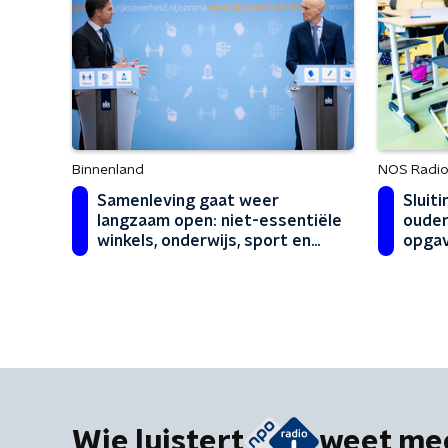
Binnenland
NOS Radio
Samenleving gaat weer
Sluiti
langzaam open: niet-essentiële
ouder
winkels, onderwijs, sport en
opgav
meer
Wie luistert
weet me