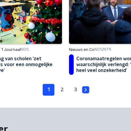
 1 Journaal
Nieuws en Co
NOS
NOS/NTR
ng van scholen 'zet
Coronamaatregelen wo
s voor een onmogelijke
waarschijnlijk verlengd: ‘
e'
heel veel onzekerheid’
1
2
3
er