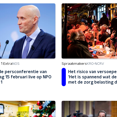
1 Extra
Spraakmakers
NOS
KRO-NCRV
de persconferentie van
Het risico van versoepe
ag 15 februari live op NPO
'Het is spannend wat de
 1
met de zorg belasting d