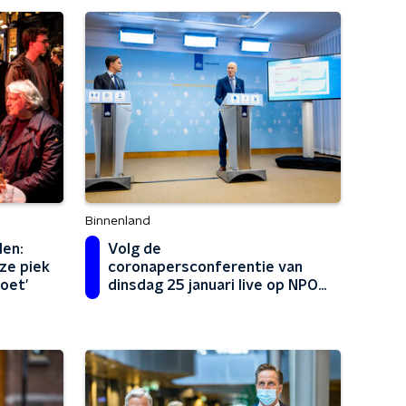
Binnenland
len:
Volg de
ze piek
coronapersconferentie van
oet'
dinsdag 25 januari live op NPO
Radio 1