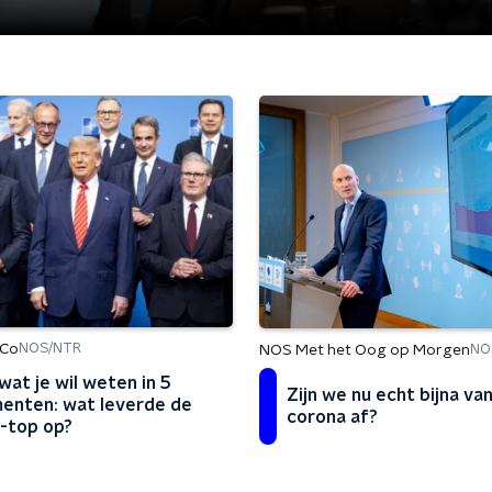
 Co
NOS/NTR
NOS Met het Oog op Morgen
NO
wat je wil weten in 5
Zijn we nu echt bijna va
enten: wat leverde de
corona af?
-top op?