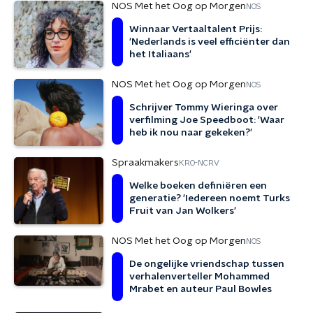
NOS Met het Oog op Morgen
NOS
Winnaar Vertaaltalent Prijs:
'Nederlands is veel efficiënter dan
het Italiaans'
NOS Met het Oog op Morgen
NOS
Schrijver Tommy Wieringa over
verfilming Joe Speedboot: 'Waar
heb ik nou naar gekeken?'
Spraakmakers
KRO-NCRV
Welke boeken definiëren een
generatie? 'Iedereen noemt Turks
Fruit van Jan Wolkers'
NOS Met het Oog op Morgen
NOS
De ongelijke vriendschap tussen
verhalenverteller Mohammed
Mrabet en auteur Paul Bowles