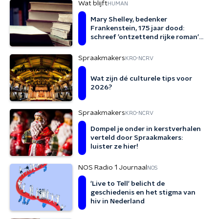
Wat blijft
HUMAN
Mary Shelley, bedenker
Frankenstein, 175 jaar dood:
schreef 'ontzettend rijke roman'
als 18-jarige
Spraakmakers
KRO-NCRV
Wat zijn dé culturele tips voor
2026?
Spraakmakers
KRO-NCRV
Dompel je onder in kerstverhalen
verteld door Spraakmakers:
luister ze hier!
NOS Radio 1 Journaal
NOS
'Live to Tell' belicht de
geschiedenis en het stigma van
hiv in Nederland