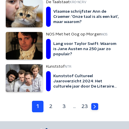
De Taalstaat
KRO-NCRV
Vlaamse schrijfster Ann de
Craemer: 'Onze taal is als een kat',
maar waarom?
NOS Met het Oog op Morgen
NOS
Lang voor Taylor Swift: Waarom
is Jane Austen na 250 jaar zo
populair?
Kunststof
NTR
Kunststof Cultureel
Jaaroverzicht 2024: Het
culturele jaar door De Literaire
Boyband
1
2
3
23
…