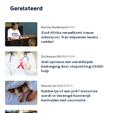
Gerelateerd
Bureau Buitenland
VPRO
Zuid-Afrika verwelkomt nieuw
aidsvaccin: 'Kan miljoenen levens
redden'
De Nieuws BV
BNNVARA
Aids opnieuw een wereldwijde
bedreiging door stopzetting USAID-
hulp
Nieuws en Co
NOS/NTR
Rubbertje of een prik? Gonorroe
wordt in Verenigd Koninkrijk
bestreden met vaccinatie