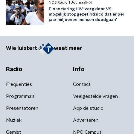
NOS Radio 1 Journaal
NOS
Financiering HIV-zorg door VS
mogelijk stopgezet: 'Risico dat er per
jaar miljoenen mensen doodgaan'
Wie luistert
weet meer
Radio
Info
Frequenties
Contact
Programma's
Veelgestelde vragen
Presentatoren
App de studio
Muziek
Adverteren
Gemist
NPO Campus