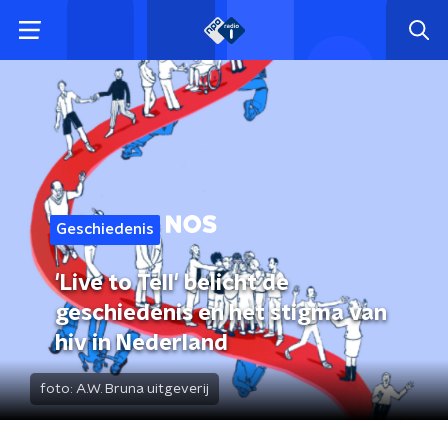
Geschiedenis
'Live to Tell' belicht de
geschiedenis en het stigma van
hiv in Nederland
foto:
A.W. Bruna uitgeverij