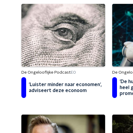
De Ongelooflijke Podcast
De Ongeloo
EO
'De hu
'Luister minder naar economen',
heel 
adviseert deze econoom
prom