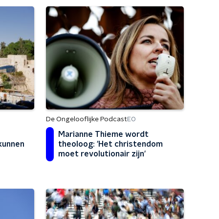
De Ongelooflijke Podcast
EO
n
Marianne Thieme wordt
kunnen
theoloog: 'Het christendom
moet revolutionair zijn'