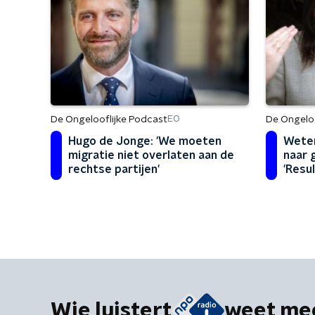
De Ongelooflijke Podcast
De Ongeloo
EO
Hugo de Jonge: 'We moeten
Weten
migratie niet overlaten aan de
naar 
rechtse partijen'
'Resu
waren
Wie luistert
weet me