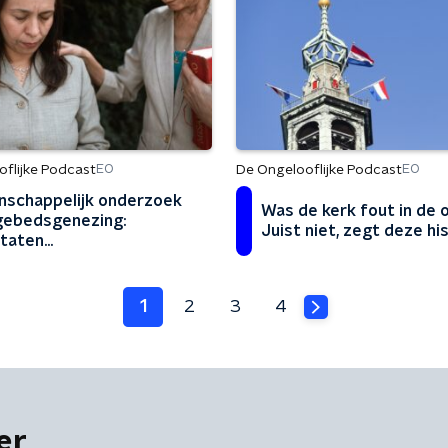
flijke Podcast
De Ongelooflijke Podcast
EO
EO
schappelijk onderzoek
Was de kerk fout in de 
gebedsgenezing:
Juist niet, zegt deze hi
ltaten
 heel opmerkelijk'
1
2
3
4
er