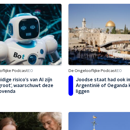
flijke Podcast
De Ongelooflijke Podcast
EO
EO
idige risico's van AI zíj́n
Joodse staat had ook i
groot', waarschuwt deze
Argentinië of Oeganda 
ovenda
liggen