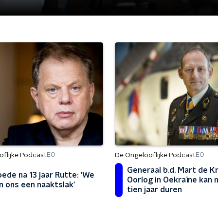
flijke Podcast
De Ongelooflijke Podcast
EO
EO
Generaal b.d. Mart de Kr
ede na 13 jaar Rutte: 'We
Oorlog in Oekraïne kan 
n ons een naaktslak'
tien jaar duren