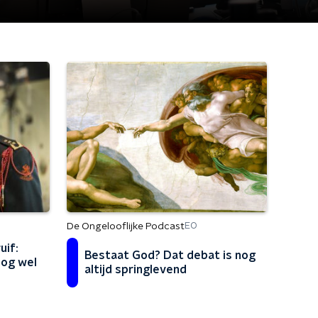
De Ongelooflijke Podcast
EO
uif:
Bestaat God? Dat debat is nog
nog wel
altijd springlevend