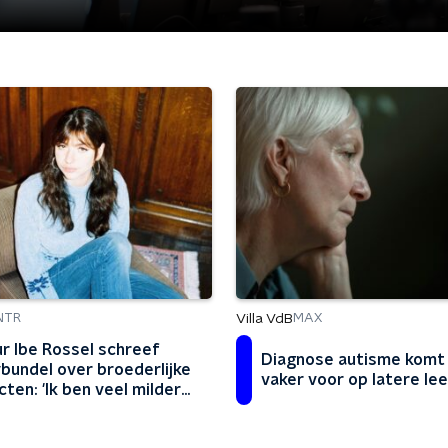
Villa VdB
NTR
MAX
r Ibe Rossel schreef
Diagnose autisme komt
bundel over broederlijke
vaker voor op latere lee
cten: 'Ik ben veel milder
den door dit boek'