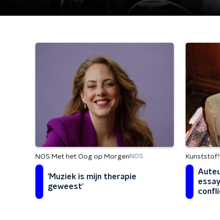
NOS Met het Oog op Morgen
Kunststof
NOS
Auteu
'Muziek is mijn therapie
essay
geweest'
confli
gewor