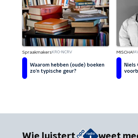
Spraakmakers
MISCHA!
KRO-NCRV
A
Waarom hebben (oude) boeken
Niels
zo'n typische geur?
voorbi
Wie luistert
weet me