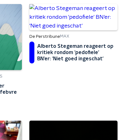
De Perstribune
MAX
Alberto Stegeman reageert op
kritiek rondom 'pedofiele'
BN'er: 'Niet goed ingeschat'
S
er
efebvre