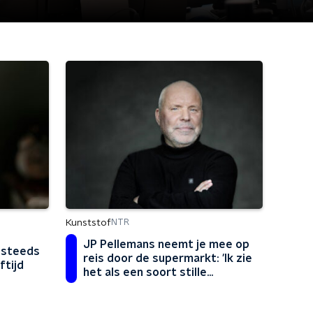
Kunststof
NTR
JP Pellemans neemt je mee op
 steeds
reis door de supermarkt: 'Ik zie
ftijd
het als een soort stille
regisseur aan mijn zijde'