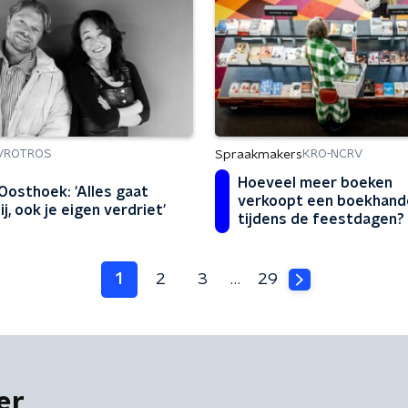
Spraakmakers
VROTROS
KRO-NCRV
Hoeveel meer boeken
 Oosthoek: 'Alles gaat
verkoopt een boekhand
j, ook je eigen verdriet'
tijdens de feestdagen?
1
2
3
…
29
er