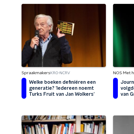
Spraakmakers
NOS Met h
KRO-NCRV
Welke boeken definiëren een
Journ
generatie? 'Iedereen noemt
volgde
Turks Fruit van Jan Wolkers'
van G