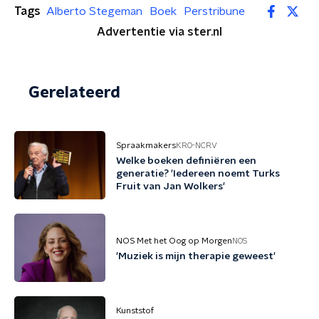
Tags
Alberto Stegeman
Boek
Perstribune
Advertentie via ster.nl
Gerelateerd
Spraakmakers
KRO-NCRV
Welke boeken definiëren een
generatie? 'Iedereen noemt Turks
Fruit van Jan Wolkers'
NOS Met het Oog op Morgen
NOS
'Muziek is mijn therapie geweest'
Kunststof