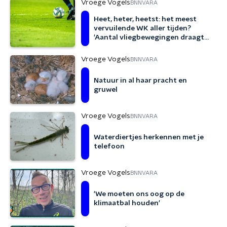
Vroege Vogels
BNNVARA
Heet, heter, heetst: het meest
vervuilende WK aller tijden?
'Aantal vliegbewegingen draagt
bij aan enorme uitstoot'
Vroege Vogels
BNNVARA
Natuur in al haar pracht en
gruwel
Vroege Vogels
BNNVARA
Waterdiertjes herkennen met je
telefoon
Vroege Vogels
BNNVARA
'We moeten ons oog op de
klimaatbal houden'