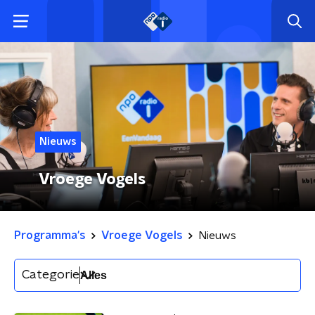
Nieuws
Vroege Vogels
Programma's
Vroege Vogels
Nieuws
Categorie