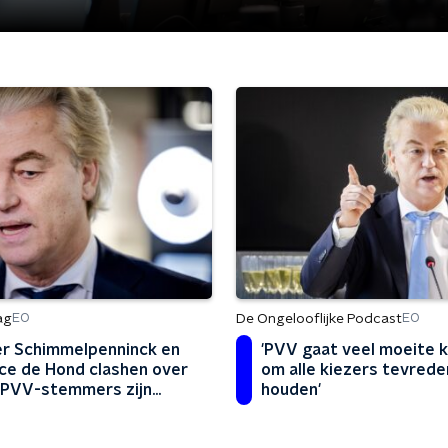
ag
De Ongelooflijke Podcast
EO
EO
r Schimmelpenninck en
'PVV gaat veel moeite k
ce de Hond clashen over
om alle kiezers tevrede
'PVV-stemmers zijn
houden'
ent'