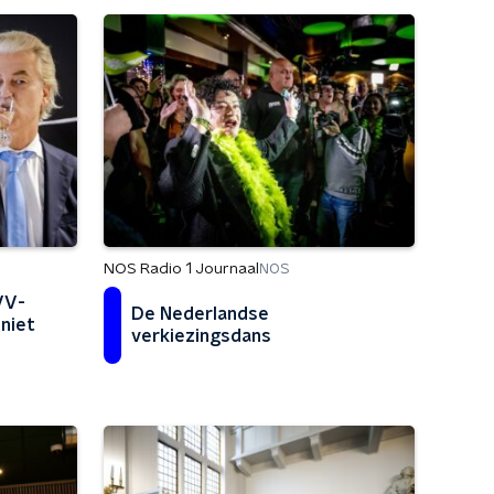
NOS Radio 1 Journaal
NOS
VV-
De Nederlandse
niet
verkiezingsdans