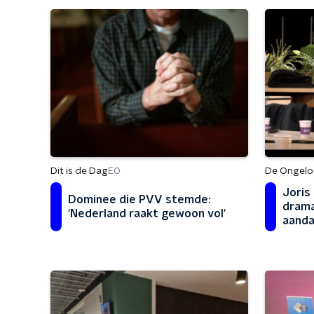
Dit is de Dag
De Ongeloo
EO
Joris
Dominee die PVV stemde:
drama
'Nederland raakt gewoon vol'
aanda