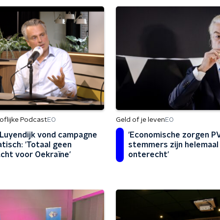
flijke Podcast
Geld of je leven
EO
EO
 Luyendijk vond campagne
'Economische zorgen P
tisch: 'Totaal geen
stemmers zijn helemaal 
cht voor Oekraïne'
onterecht'