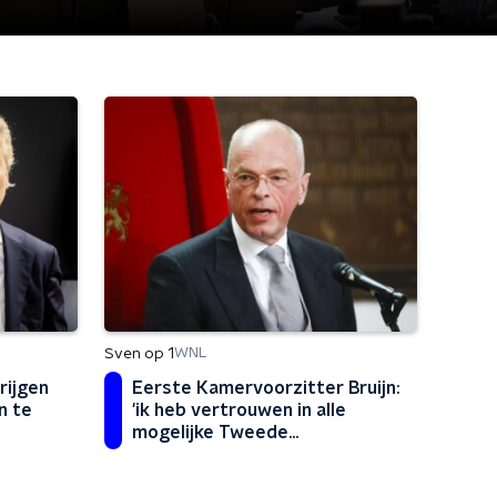
Sven op 1
WNL
rijgen
Eerste Kamervoorzitter Bruijn:
n te
'ik heb vertrouwen in alle
mogelijke Tweede
Kamervoorzitters, ook in
Martin Bosma'