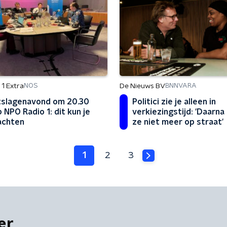
1 Extra
De Nieuws BV
NOS
BNNVARA
tslagenavond om 20.30
Politici zie je alleen in
 NPO Radio 1: dit kun je
verkiezingstijd: 'Daarna 
achten
ze niet meer op straat'
1
2
3
er