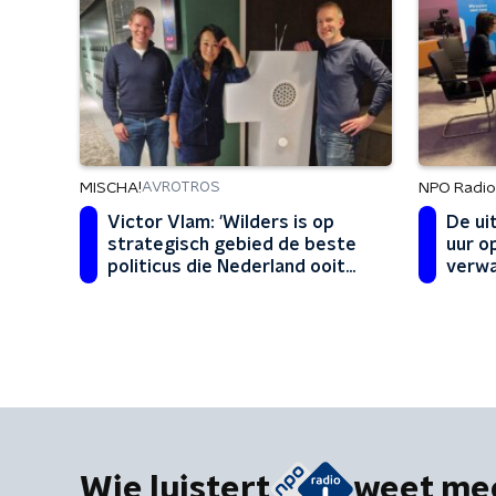
MISCHA!
NPO Radio 
AVROTROS
Victor Vlam: 'Wilders is op
De ui
strategisch gebied de beste
uur op
politicus die Nederland ooit
verw
heeft gehad'
Wie luistert
weet me