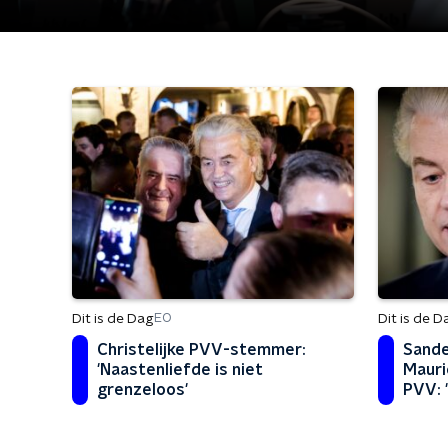
Dit is de Dag
Dit is de D
EO
Christelijke PVV-stemmer:
Sande
'Naastenliefde is niet
Mauri
grenzeloos'
PVV: 
decad