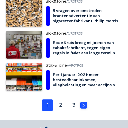
Blok&Toine
AVROTROS
5 vragen over omstreden
krantenadvertentie van
sigarettenfabrikant Philip Morris
Blok&Toine
AVROTROS
Rode Kruis kreeg miljoenen van
tabaksfabrikant, tegen eigen
regels in: 'Niet aan lange termijn
gedacht'
Stax&Toine
AVROTROS
Per 1 januari 2021: meer
besteedbaar inkomen,
vliegbelasting en meer accijns op
tabak
1
2
3