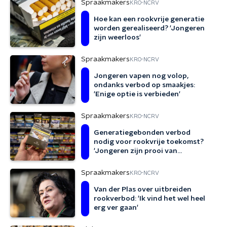
Spraakmakers
KRO-NCRV
Hoe kan een rookvrije generatie
worden gerealiseerd? 'Jongeren
zijn weerloos'
Spraakmakers
KRO-NCRV
Jongeren vapen nog volop,
ondanks verbod op smaakjes:
'Enige optie is verbieden'
Spraakmakers
KRO-NCRV
Generatiegebonden verbod
nodig voor rookvrije toekomst?
'Jongeren zijn prooi van
tabaksindustrie'
Spraakmakers
KRO-NCRV
Van der Plas over uitbreiden
rookverbod: 'Ik vind het wel heel
erg ver gaan'