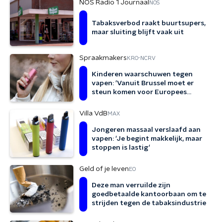
NOS Radio 1 Journaal
NOS
Tabaksverbod raakt buurtsupers,
maar sluiting blijft vaak uit
Spraakmakers
KRO-NCRV
Kinderen waarschuwen tegen
vapen: 'Vanuit Brussel moet er
steun komen voor Europees
verbod'
Villa VdB
MAX
Jongeren massaal verslaafd aan
vapen: 'Je begint makkelijk, maar
stoppen is lastig'
Geld of je leven
EO
Deze man verruilde zijn
goedbetaalde kantoorbaan om te
strijden tegen de tabaksindustrie