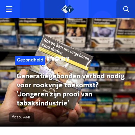
Gezondheid
Generatiegebonden verbod nodig
voor rookvrije toekomst?
'Jongeren zijn prooi van
tabaksindustrie'
foto:
ANP