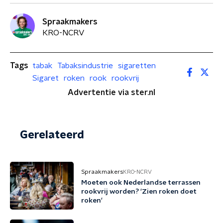
Spraakmakers
KRO-NCRV
Tags
tabak
Tabaksindustrie
sigaretten
Sigaret
roken
rook
rookvrij
Advertentie via ster.nl
Gerelateerd
Spraakmakers
KRO-NCRV
Moeten ook Nederlandse terrassen
rookvrij worden? 'Zien roken doet
roken'