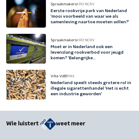
Spraakmakers
KRO-NCRV
Eerste rookvrije park van Nederland
'mooi voorbeeld van waar we als
samenleving naartoe moeten willen?'
Spraakmakers
KRO-NCRV
Moet er in Nederland ook een
levenslang rookverbod voor jeugd
komen? 'Belangrijke
preventiemaatregel'
Villa VdB
MAX
Nederland speelt steeds grotere rol in
illegale sigarettenhandel 'Het is echt
een industrie geworden'
Wie luistert
weet meer