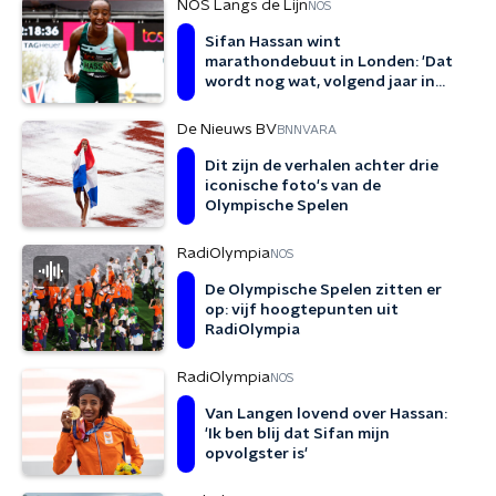
NOS Langs de Lijn
NOS
Sifan Hassan wint
marathondebuut in Londen: 'Dat
wordt nog wat, volgend jaar in
Parijs'
De Nieuws BV
BNNVARA
Dit zijn de verhalen achter drie
iconische foto's van de
Olympische Spelen
RadiOlympia
NOS
De Olympische Spelen zitten er
op: vijf hoogtepunten uit
RadiOlympia
RadiOlympia
NOS
Van Langen lovend over Hassan:
'Ik ben blij dat Sifan mijn
opvolgster is'