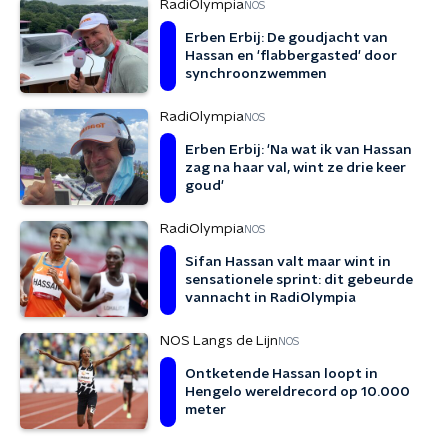
RadiOlympia
NOS
Erben Erbij: De goudjacht van
Hassan en 'flabbergasted' door
synchroonzwemmen
RadiOlympia
NOS
Erben Erbij: 'Na wat ik van Hassan
zag na haar val, wint ze drie keer
goud'
RadiOlympia
NOS
Sifan Hassan valt maar wint in
sensationele sprint: dit gebeurde
vannacht in RadiOlympia
NOS Langs de Lijn
NOS
Ontketende Hassan loopt in
Hengelo wereldrecord op 10.000
meter