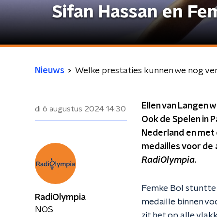
Sifan Hassan en Fe
Nieuws
Welke prestaties kunnen we nog ve
Ellen van Langen 
di 6 augustus 2024
14:30
Ook de Spelen in 
Nederland en met 
medailles voor de 
RadiOlympia
.
Femke Bol stuntte 
RadiOlympia
medaille binnen voo
NOS
zit het op alle vla