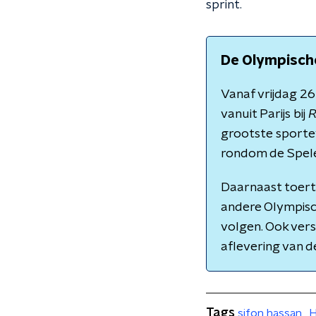
sprint.
De Olympische
Vanaf vrijdag 26
vanuit Parijs bij
R
grootste sporte
rondom de Spele
Daarnaast toer
andere Olympisch
volgen. Ook vers
aflevering van 
Tags
sifon hassan
H