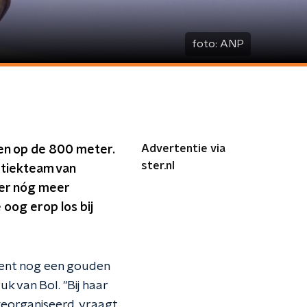
foto:
ANP
Advertentie via
len op de 800 meter.
ster.nl
etiekteam van
 er nóg meer
oog erop los bij
ment nog een gouden
k van Bol. "Bij haar
georganiseerd, vraagt