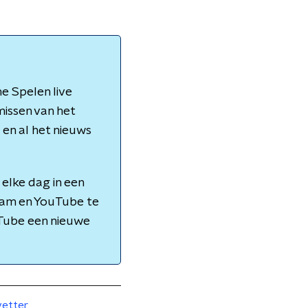
e Spelen live
missen van het
en al het nieuws
elke dag in een
gram en YouTube te
uTube een nieuwe
vetter