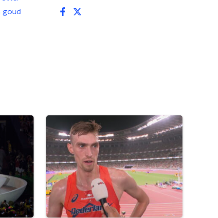
h goud