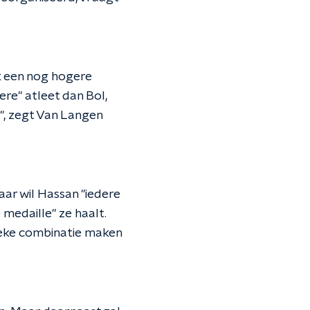
k een nog hogere
ere" atleet dan Bol,
f", zegt Van Langen
aar wil Hassan "iedere
 medaille" ze haalt.
nieke combinatie maken