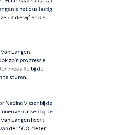
n. Maar daarnaast zal
ngen is het dus lastig
 uit die vijf en die
t Van Langen.
ook zo'n progressie
en medaille bij de
 te sturen.
 Nadine Visser bij de
nnen verrassen bij de
 Van Langen heeft
e van de 1500 meter