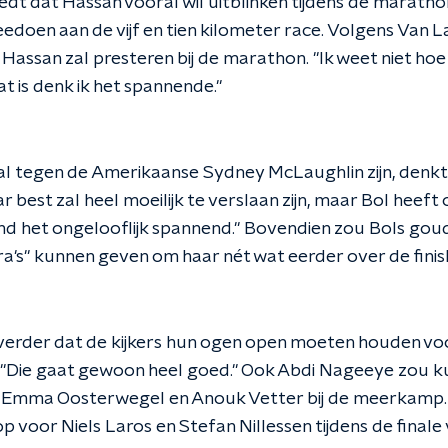
t dat Hassan vooral wil uitblinken tijdens de maratho
oen aan de vijf en tien kilometer race. Volgens Van La
assan zal presteren bij de marathon. "Ik weet niet hoe ze
at is denk ik het spannende."
zal tegen de Amerikaanse Sydney McLaughlin zijn, denk
 best zal heel moeilijk te verslaan zijn, maar Bol heeft 
nd het ongelooflijk spannend." Bovendien zou Bols goud
a's" kunnen geven om haar nét wat eerder over de finish
erder dat de kijkers hun ogen open moeten houden voor
"Die gaat gewoon heel goed." Ook Abdi Nageeye zou ku
 Emma Oosterwegel en Anouk Vetter bij de meerkamp.
 voor Niels Laros en Stefan Nillessen tijdens de final