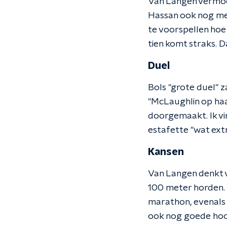
Van Langen vermoed
Hassan ook nog meed
te voorspellen hoe H
tien komt straks. D
Duel
Bols "grote duel" 
"McLaughlin op haar
doorgemaakt. Ik vi
estafette "wat extr
Kansen
Van Langen denkt v
100 meter horden. 
marathon, evenals
ook nog goede hoop