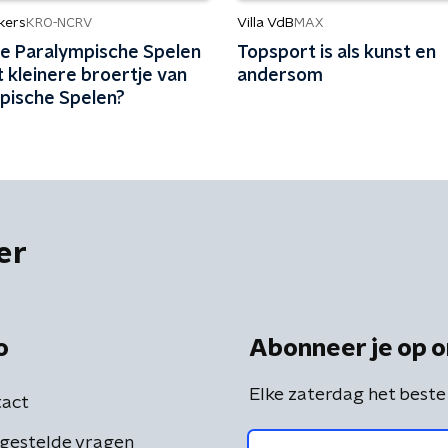
kers
Villa VdB
KRO-NCRV
MAX
 de Paralympische Spelen
Topsport is als kunst en
et kleinere broertje van
andersom
pische Spelen?
er
o
Abonneer je op o
Elke zaterdag het beste
act
gestelde vragen