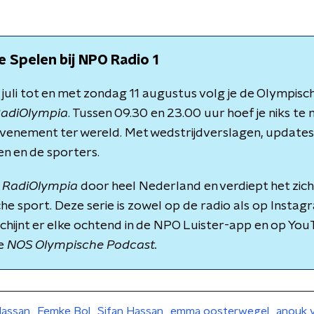
 Spelen bij NPO Radio 1
 juli tot en met zondag 11 augustus volg je de Olympisch
adiOlympia
. Tussen 09.30 en 23.00 uur hoef je niks te 
venement ter wereld. Met wedstrijdverslagen, updates 
n en de sporters.
t
RadiOlympia
door heel Nederland en verdiept het zich 
e sport. Deze serie is zowel op de radio als op Insta
chijnt er elke ochtend in de NPO Luister-app en op Yo
de
NOS Olympische Podcast.
assan
Femke Bol
Sifan Hassan
emma oosterwegel
anouk 