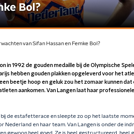
mke Bol?
rwachten van Sifan Hassan en Femke Bol?
won in 1992 de gouden medaille bij de Olympische Spe
Parijs hebben gouden plakken opgeleverd voor het atl
een beetje hoop en geluk zou het zomaar kunnen dat
atleten aankomen. Van Langen laat haar professionele 
bij de estafetterace en sleepte zo op het laatste mo
r Nederland en haar team. Van Langen is onder de indru
kken gewoon heel goed. Ze is heel gestructureerd, heel 