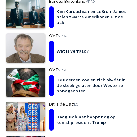
Bureau Buitenland
VPRO
Kim Kardashian en LeBron James
halen zwarte Amerikanen uit de
bak
OVT
VPRO
Wat is verraad?
OVT
VPRO
De Koerden voelen zich alwéér in
de steek gelaten door Westerse
bondgenoten
Dit is de Dag
EO
Kaag: Kabinet hoopt nog op
komst president Trump