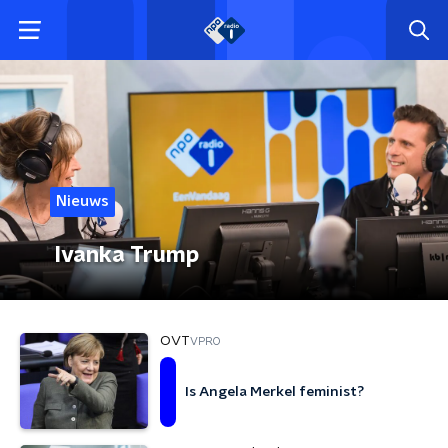
Nieuws
Ivanka Trump
OVT
VPRO
Is Angela Merkel feminist?