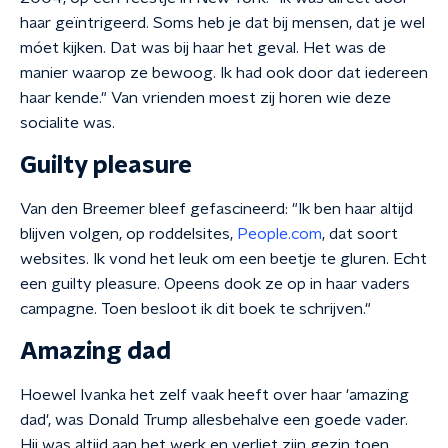
haar geïntrigeerd. Soms heb je dat bij mensen, dat je wel
móet kijken. Dat was bij haar het geval. Het was de
manier waarop ze bewoog. Ik had ook door dat iedereen
haar kende." Van vrienden moest zij horen wie deze
socialite was.
Guilty pleasure
Van den Breemer bleef gefascineerd: "Ik ben haar altijd
blijven volgen, op roddelsites,
People.com
, dat soort
websites. Ik vond het leuk om een beetje te gluren. Echt
een guilty pleasure. Opeens dook ze op in haar vaders
campagne. Toen besloot ik dit boek te schrijven."
Amazing dad
Hoewel Ivanka het zelf vaak heeft over haar 'amazing
dad', was Donald Trump allesbehalve een goede vader.
Hij was altijd aan het werk en verliet zijn gezin toen