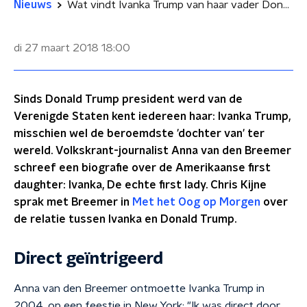
Nieuws
Wat vindt Ivanka Trump van haar vader Donald Trump?
di 27 maart 2018
18:00
Sinds Donald Trump president werd van de
Verenigde Staten kent iedereen haar: Ivanka Trump,
misschien wel de beroemdste 'dochter van' ter
wereld. Volkskrant-journalist Anna van den Breemer
schreef een biografie over de Amerikaanse first
daughter: Ivanka, De echte first lady. Chris Kijne
sprak met Breemer in
Met het Oog op Morgen
over
de relatie tussen Ivanka en Donald Trump.
Direct geïntrigeerd
Anna van den Breemer ontmoette Ivanka Trump in
2004, op een feestje in New York: "Ik was direct door