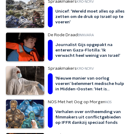
Spraakmakers
KRO-NCRV
Unicef: 'Wereld moet alles op alles
zetten om de druk op Israël op te
voeren'
De Rode Draad
BNNVARA
Journalist Gijs opgepakt na
enteren Gaza-Flotilla: 'Ik
verwacht heel weinig van Israël'
Spraakmakers
KRO-NCRV
'Nieuwe manier van oorlog
voeren' belemmert medische hulp
in Midden-Oosten: 'Het is
schrijnend'
NOS Met het Oog op Morgen
NOS
Verhalen over ontheemding van
filmmakers uit conflictgebieden
op IFFR dankzij speciaal fonds