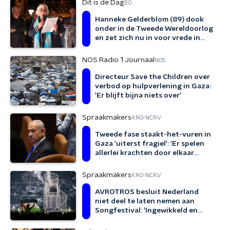
Dit is de Dag
EO
Hanneke Gelderblom (89) dook
onder in de Tweede Wereldoorlog
en zet zich nu in voor vrede in
Gaza
NOS Radio 1 Journaal
NOS
Directeur Save the Children over
verbod op hulpverlening in Gaza:
'Er blijft bijna niets over'
Spraakmakers
KRO-NCRV
Tweede fase staakt-het-vuren in
Gaza 'uiterst fragiel': 'Er spelen
allerlei krachten door elkaar
heen'
Spraakmakers
KRO-NCRV
AVROTROS besluit Nederland
niet deel te laten nemen aan
Songfestival: 'Ingewikkeld en
pijnlijk'