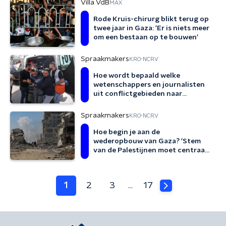
Villa VdB
MAX
Rode Kruis-chirurg blikt terug op
twee jaar in Gaza: 'Er is niets meer
om een bestaan op te bouwen'
Spraakmakers
KRO-NCRV
Hoe wordt bepaald welke
wetenschappers en journalisten
uit conflictgebieden naar
Nederland mogen komen?
Spraakmakers
KRO-NCRV
Hoe begin je aan de
wederopbouw van Gaza? 'Stem
van de Palestijnen moet centraal
staan'
1
2
3
17
…