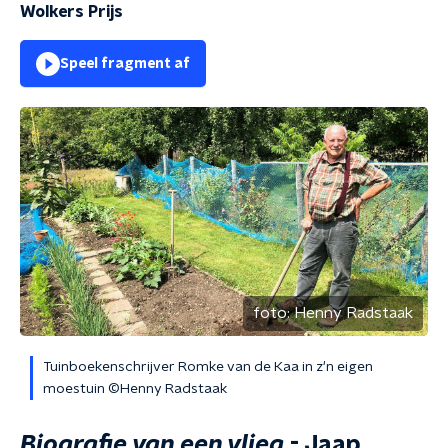
Wolkers Prijs
Speel fragment af
foto:
Henny Radstaak
Tuinboekenschrijver Romke van de Kaa in z'n eigen
moestuin ©Henny Radstaak
Biografie van een vlieg
- Jaap