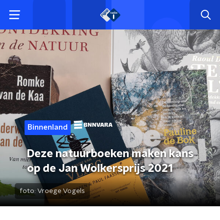
Binnenland
Deze natuurboeken maken kans
op de Jan Wolkersprijs 2021
foto:
Vroege Vogels