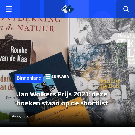
Binnenland
Jan Wolkers Prijs 2021: deze
boeken staan op de shortlist
foto:
JWP