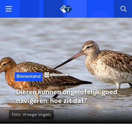
Binnenland
Dieren kunnen ongelofelijk goed
navigeren: hoe zit dat?
foto:
Vroege Vogels