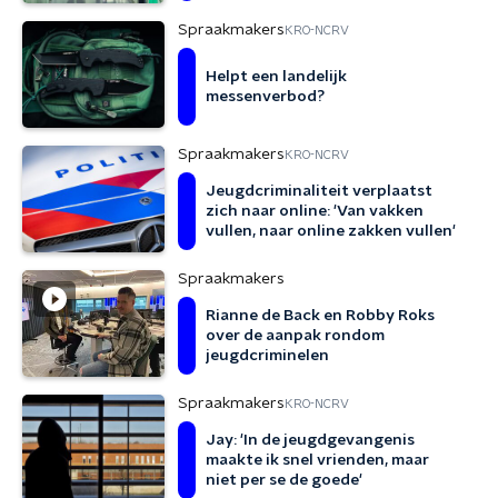
Spraakmakers
KRO-NCRV
Helpt een landelijk
messenverbod?
Spraakmakers
KRO-NCRV
Jeugdcriminaliteit verplaatst
zich naar online: 'Van vakken
vullen, naar online zakken vullen'
Spraakmakers
Rianne de Back en Robby Roks
over de aanpak rondom
jeugdcriminelen
Spraakmakers
KRO-NCRV
Jay: 'In de jeugdgevangenis
maakte ik snel vrienden, maar
niet per se de goede'