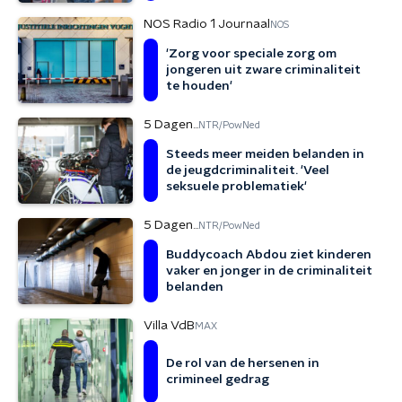
NOS Radio 1 Journaal
NOS
'Zorg voor speciale zorg om
jongeren uit zware criminaliteit
te houden'
5 Dagen...
NTR/PowNed
Steeds meer meiden belanden in
de jeugdcriminaliteit. 'Veel
seksuele problematiek'
5 Dagen...
NTR/PowNed
Buddycoach Abdou ziet kinderen
vaker en jonger in de criminaliteit
belanden
Villa VdB
MAX
De rol van de hersenen in
crimineel gedrag