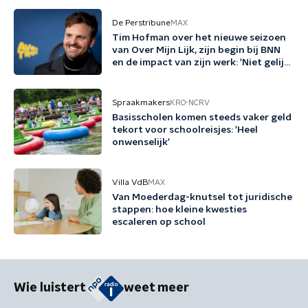
De Perstribune
MAX
Tim Hofman over het nieuwe seizoen
van Over Mijn Lijk, zijn begin bij BNN
en de impact van zijn werk: 'Niet gelijk
verkocht door BNN'
Spraakmakers
KRO-NCRV
Basisscholen komen steeds vaker geld
tekort voor schoolreisjes: 'Heel
onwenselijk'
Villa VdB
MAX
Van Moederdag-knutsel tot juridische
stappen: hoe kleine kwesties
escaleren op school
Wie luistert
weet meer