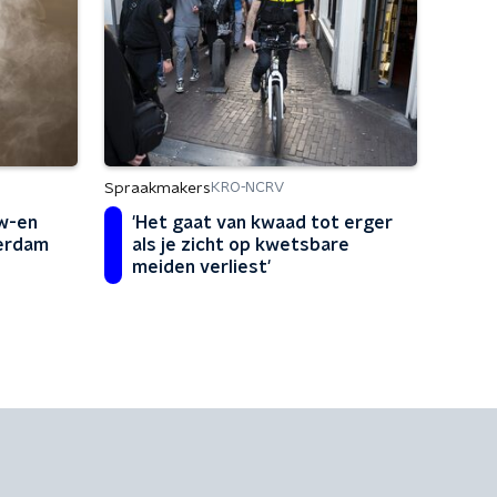
Spraakmakers
KRO-NCRV
w-en
'Het gaat van kwaad tot erger
erdam
als je zicht op kwetsbare
meiden verliest'