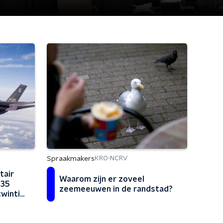
Spraakmakers
KRO-NCRV
tair
Waarom zijn er zoveel
-35
zeemeeuwen in de randstad?
twintig