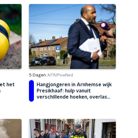
5 Dagen...
NTR/PowNed
et het
Hangjongeren in Arnhemse wijk
n
Presikhaaf: hulp vanuit
verschillende hoeken, overlast
moet stoppen