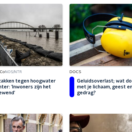
 Co
DOCS
NOS/NTR
akken tegen hoogwater
Geluidsoverlast; wat do
ter: 'Inwoners zijn het
met je lichaam, geest e
ewend'
gedrag?