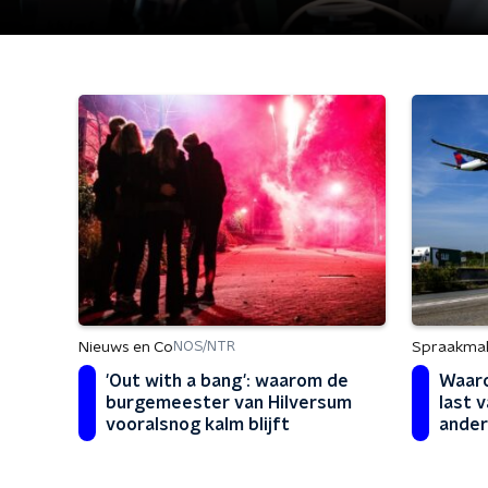
Nieuws en Co
Spraakma
NOS/NTR
'Out with a bang': waarom de
Waaro
burgemeester van Hilversum
last 
vooralsnog kalm blijft
ander