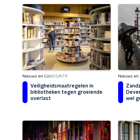
Nieuws en Co
Nieuws en
NOS/NTR
Veiligheidsmaatregelen in
Zandz
bibliotheken tegen groeiende
Deven
overlast
wel g