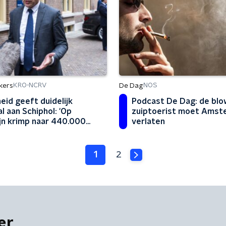
kers
De Dag
KRO-NCRV
NOS
eid geeft duidelijk
Podcast De Dag: de blo
l aan Schiphol: 'Op
zuiptoerist moet Amst
jn krimp naar 440.000
verlaten
ten'
1
2
er