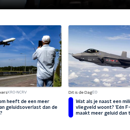
kers
Dit is de Dag
KRO-NCRV
EO
m heeft de een meer
Wat als je naast een mili
van geluidsoverlast dan de
vliegveld woont? 'Eén F
?
maakt meer geluid dan 
F-16's'