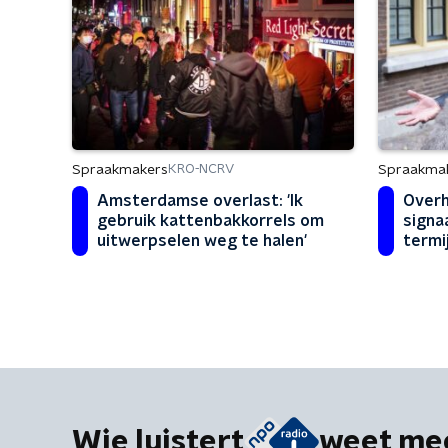
Spraakmakers
Spraakma
KRO-NCRV
Amsterdamse overlast: 'Ik
Overh
gebruik kattenbakkorrels om
signaa
uitwerpselen weg te halen'
termi
vluch
Wie luistert
weet me