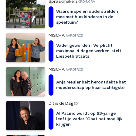
Spraakmakers
KRO-NCRV
Waarom spelen ouders zelden
mee met hun kinderen in de
speeltuin?
MISCHA!
AVROTROS
Vader geworden? Verplicht
maximaal 4 dagen werken, stelt
Liesbeth Staats
MISCHA!
AVROTROS
Anja Meulenbelt herontdekte het
moederschap op haar tachtigste
Dit is de Dag
EO
Al Pacino wordt op 83-jarige
leeftijd vader: 'Gaat het moeilijk
krijgen'