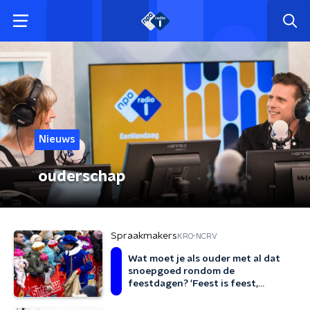
Nieuws
ouderschap
Spraakmakers
KRO-NCRV
Wat moet je als ouder met al dat
snoepgoed rondom de
feestdagen? 'Feest is feest,
daarna normaal ritme'