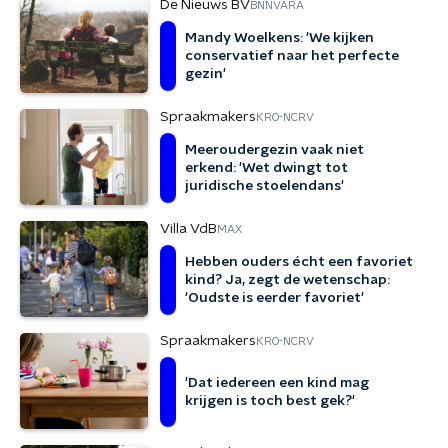
De Nieuws BV
BNNVARA
Mandy Woelkens: 'We kijken
conservatief naar het perfecte
gezin'
Spraakmakers
KRO-NCRV
Meeroudergezin vaak niet
erkend: 'Wet dwingt tot
juridische stoelendans'
Villa VdB
MAX
Hebben ouders écht een favoriet
kind? Ja, zegt de wetenschap:
'Oudste is eerder favoriet'
Spraakmakers
KRO-NCRV
'Dat iedereen een kind mag
krijgen is toch best gek?'