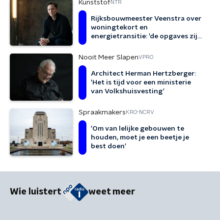
Kunststof
NTR
Rijksbouwmeester Veenstra over
woningtekort en
energietransitie: 'de opgaves zijn
complex'
Nooit Meer Slapen
VPRO
Architect Herman Hertzberger:
'Het is tijd voor een ministerie
van Volkshuisvesting'
Spraakmakers
KRO-NCRV
'Om van lelijke gebouwen te
houden, moet je een beetje je
best doen'
Wie luistert
weet meer