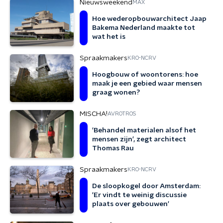
Nieuwsweekend
MAX
Hoe wederopbouwarchitect Jaap
Bakema Nederland maakte tot
wat het is
Spraakmakers
KRO-NCRV
Hoogbouw of woontorens: hoe
maak je een gebied waar mensen
graag wonen?
MISCHA!
AVROTROS
'Behandel materialen alsof het
mensen zijn', zegt architect
Thomas Rau
Spraakmakers
KRO-NCRV
De sloopkogel door Amsterdam:
'Er vindt te weinig discussie
plaats over gebouwen'