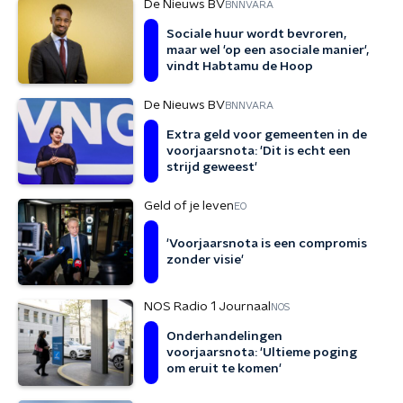
De Nieuws BV
BNNVARA
Sociale huur wordt bevroren,
maar wel 'op een asociale manier',
vindt Habtamu de Hoop
De Nieuws BV
BNNVARA
Extra geld voor gemeenten in de
voorjaarsnota: 'Dit is echt een
strijd geweest'
Geld of je leven
EO
'Voorjaarsnota is een compromis
zonder visie'
NOS Radio 1 Journaal
NOS
Onderhandelingen
voorjaarsnota: 'Ultieme poging
om eruit te komen'