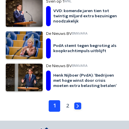
Sven op 1
WNL
VVD: komende jaren tien tot
twintig miljard extra bezuinigen
noodzakelijk
De Nieuws BV
BNNVARA
PvdA stemt tegen begroting als
koopkrachtimpuls uitblijft
De Nieuws BV
BNNVARA
Henk Nijboer (PvdA): 'Bedrijven
met hoge winst door crisis
moeten extra belasting betalen'
1
2