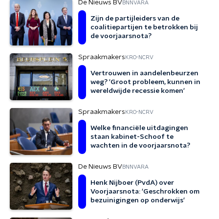
De Nieuws BV
BNNVARA
Zijn de partijleiders van de
coalitiepartijen te betrokken bij
de voorjaarsnota?
Spraakmakers
KRO-NCRV
Vertrouwen in aandelenbeurzen
weg? 'Groot probleem, kunnen in
wereldwijde recessie komen'
Spraakmakers
KRO-NCRV
Welke financiële uitdagingen
staan kabinet-Schoof te
wachten in de voorjaarsnota?
De Nieuws BV
BNNVARA
Henk Nijboer (PvdA) over
Voorjaarsnota: 'Geschrokken om
bezuinigingen op onderwijs'