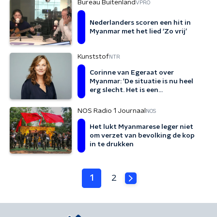
Bureau Buitenland
VPRO
Nederlanders scoren een hit in
Myanmar met het lied ‘Zo vrij’
Kunststof
NTR
Corinne van Egeraat over
Myanmar: 'De situatie is nu heel
erg slecht. Het is een
terreurregime'
NOS Radio 1 Journaal
NOS
Het lukt Myanmarese leger niet
om verzet van bevolking de kop
in te drukken
1
2