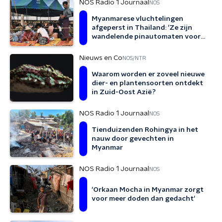
NOS Radio 1 Journaal
NOS
Myanmarese vluchtelingen
afgeperst in Thailand: 'Ze zijn
wandelende pinautomaten voor
de politie'
Nieuws en Co
NOS/NTR
Waarom worden er zoveel nieuwe
dier- en plantensoorten ontdekt
in Zuid-Oost Azië?
NOS Radio 1 Journaal
NOS
Tienduizenden Rohingya in het
nauw door gevechten in
Myanmar
NOS Radio 1 Journaal
NOS
'Orkaan Mocha in Myanmar zorgt
voor meer doden dan gedacht'