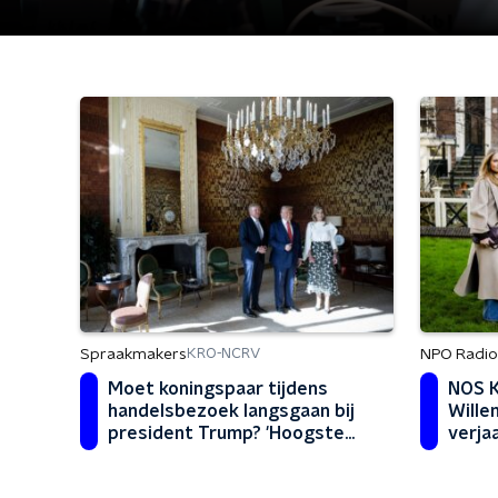
Spraakmakers
NPO Radio 
KRO-NCRV
Moet koningspaar tijdens
NOS K
handelsbezoek langsgaan bij
Wille
president Trump? 'Hoogste
verja
diplomatieke middel dat we
kunnen inzetten'