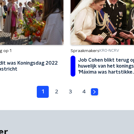
g op 1
Spraakmakers
KRO-NCRV
Job Cohen blikt terug o
 dit was Koningsdag 2022
huwelijk van het koning
astricht
'Máxima was hartstikke
zenuwachtig'
1
2
3
4
er