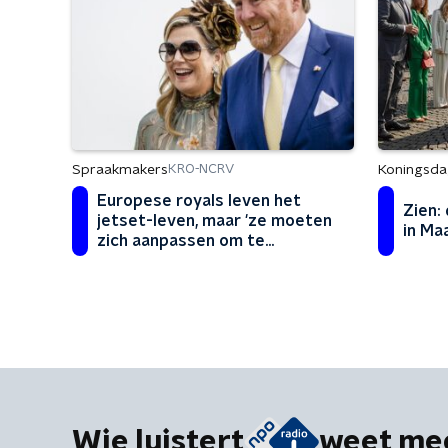
Spraakmakers
Koningsda
KRO-NCRV
Europese royals leven het
Zien:
jetset-leven, maar 'ze moeten
in Ma
zich aanpassen om te
overleven'
Wie luistert
weet me