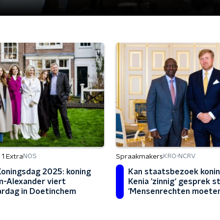
1 Extra
Spraakmakers
NOS
KRO-NCRV
oningsdag 2025: koning
Kan staatsbezoek konin
m-Alexander viert
Kenia 'zinnig' gesprek s
ardag in Doetinchem
'Mensenrechten moete
centraal staan'