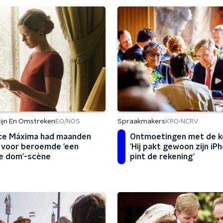
ijn En Omstreken
Spraakmakers
EO/NOS
KRO-NCRV
ce Máxima had maanden
Ontmoetingen met de k
 voor beroemde 'een
'Hij pakt gewoon zijn iP
e dom'-scène
pint de rekening'