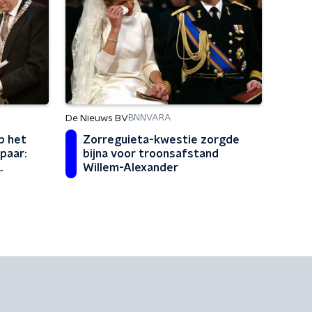
De Nieuws BV
BNNVARA
p het
Zorreguieta-kwestie zorgde
spaar:
bijna voor troonsafstand
Willem-Alexander