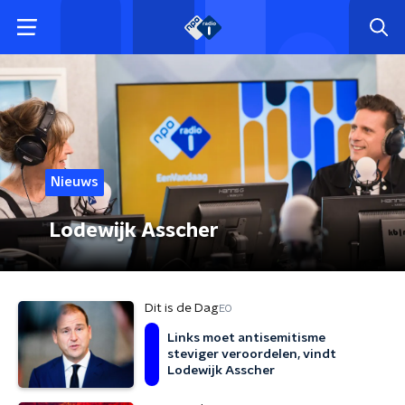
Nieuws
Lodewijk Asscher
Dit is de Dag
EO
Links moet antisemitisme
steviger veroordelen, vindt
Lodewijk Asscher