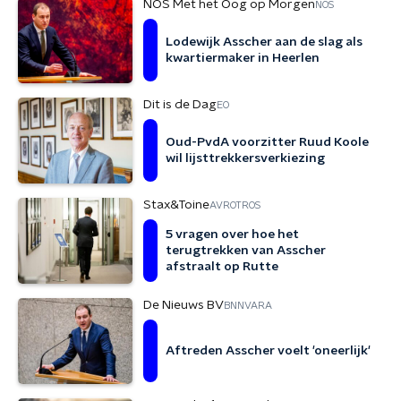
NOS Met het Oog op Morgen
NOS
Lodewijk Asscher aan de slag als
kwartiermaker in Heerlen
Dit is de Dag
EO
Oud-PvdA voorzitter Ruud Koole
wil lijsttrekkersverkiezing
Stax&Toine
AVROTROS
5 vragen over hoe het
terugtrekken van Asscher
afstraalt op Rutte
De Nieuws BV
BNNVARA
Aftreden Asscher voelt 'oneerlijk'