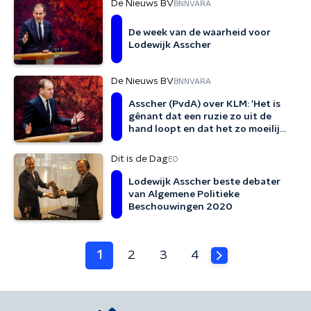
De Nieuws BV
BNNVARA
De week van de waarheid voor
Lodewijk Asscher
De Nieuws BV
BNNVARA
Asscher (PvdA) over KLM: 'Het is
gênant dat een ruzie zo uit de
hand loopt en dat het zo moeilijk
was om salaris in te leveren'
Dit is de Dag
EO
Lodewijk Asscher beste debater
van Algemene Politieke
Beschouwingen 2020
1
2
3
4