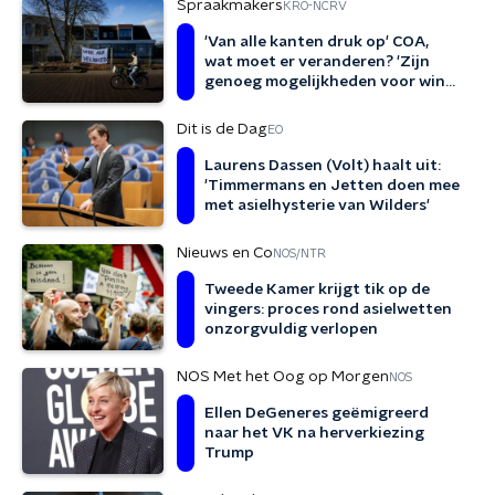
Spraakmakers
KRO-NCRV
'Van alle kanten druk op' COA,
wat moet er veranderen? 'Zijn
genoeg mogelijkheden voor win-
winsituatie'
Dit is de Dag
EO
Laurens Dassen (Volt) haalt uit:
'Timmermans en Jetten doen mee
met asielhysterie van Wilders'
Nieuws en Co
NOS/NTR
Tweede Kamer krijgt tik op de
vingers: proces rond asielwetten
onzorgvuldig verlopen
NOS Met het Oog op Morgen
NOS
Ellen DeGeneres geëmigreerd
naar het VK na herverkiezing
Trump