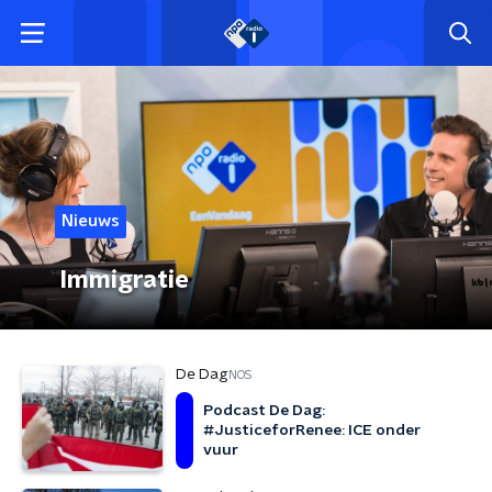
Nieuws
Immigratie
De Dag
NOS
Podcast De Dag:
#JusticeforRenee: ICE onder
vuur