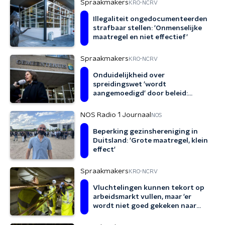
Spraakmakers
KRO-NCRV
Illegaliteit ongedocumenteerden
strafbaar stellen: 'Onmenselijke
maatregel en niet effectief'
Spraakmakers
KRO-NCRV
Onduidelijkheid over
spreidingswet 'wordt
aangemoedigd' door beleid:
'Heeft averechts effect'
NOS Radio 1 Journaal
NOS
Beperking gezinshereniging in
Duitsland: 'Grote maatregel, klein
effect'
Spraakmakers
KRO-NCRV
Vluchtelingen kunnen tekort op
arbeidsmarkt vullen, maar 'er
wordt niet goed gekeken naar
talent'