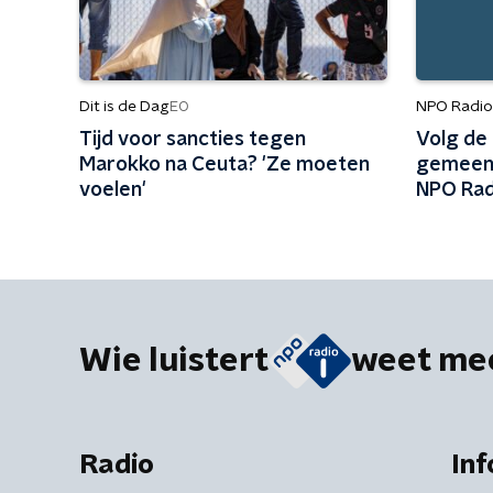
Dit is de Dag
NPO Radio 
EO
Tijd voor sancties tegen
Volg de
Marokko na Ceuta? 'Ze moeten
gemeent
voelen'
NPO Rad
Wie luistert
weet me
Radio
Inf