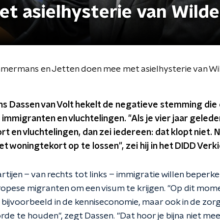
t asielhysterie van Wilde
immermans en Jetten doen mee met asielhysterie van Wi
ns Dassen van Volt hekelt de negatieve stemming die e
immigranten en vluchtelingen. "Als je vier jaar gelede
 en vluchtelingen, dan zei iedereen: dat klopt niet. Nu
t woningtekort op te lossen", zei hij in het DIDD Verk
ijen – van rechts tot links – immigratie willen beperken,
opese migranten om een visum te krijgen. "Op dit moment
bijvoorbeeld in de kenniseconomie, maar ook in de zorg.
de te houden", zegt Dassen. "Dat hoor je bijna niet meer