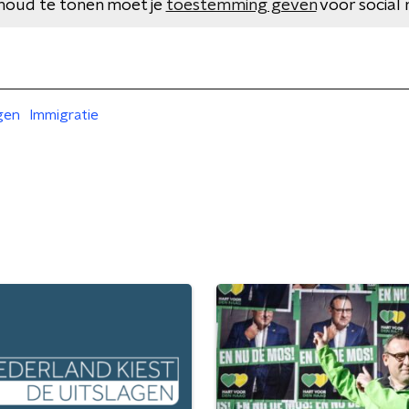
houd te tonen moet je
toestemming geven
voor social 
gen
Immigratie