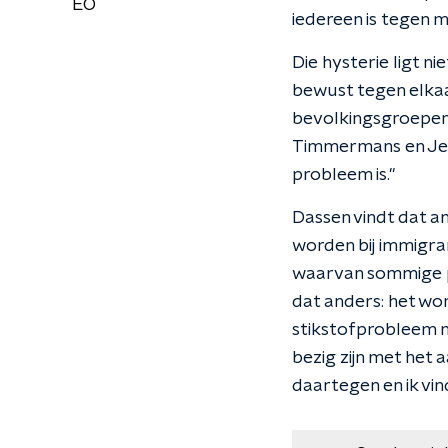
EO
iedereen is tegen mi
Die hysterie ligt nie
bewust tegen elkaar
bevolkingsgroepen 
Timmermans en Jett
probleem is."
Dassen vindt dat a
worden bij immigran
waarvan sommige po
dat anders: het wo
stikstofprobleem no
bezig zijn met het
daartegen en ik vi