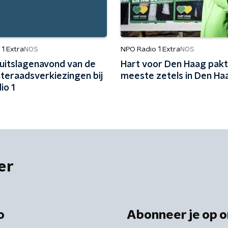
1 Extra
NPO Radio 1 Extra
NOS
NOS
 uitslagenavond van de
Hart voor Den Haag pakt
eraadsverkiezingen bij
meeste zetels in Den Ha
io 1
er
o
Abonneer je op o