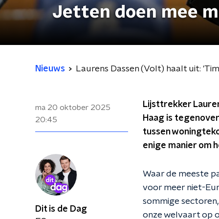
Jetten doen mee me
Nieuws
Laurens Dassen (Volt) haalt uit: 'T
Lijsttrekker Laure
ma 20 oktober 2025
Haag is tegenover 
20:45
tussen woningtekort
enige manier om he
Waar de meeste part
voor meer niet-Eur
sommige sectoren, 
Dit is de Dag
onze welvaart op or