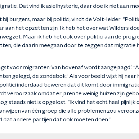
gratie. Dat vind ik asielhysterie, daar doe ik niet aan mee
t bij burgers, maar bij politici, vindt de Volt-leider: "Pol
 aan het opzetten zijn. Ik heb het over wat Wilders doe
wegzet. Maar ik heb het ook over politici aan de progre
en, die daarin meegaan door te zeggen dat migratie 
ngst voor migranten 'van bovenaf wordt aangejaagd'. "
ten gelegd, de zondebok." Als voorbeeld wijst hij naar
litici inderdaad beweren dat dit komt door immigratie
rdt veroorzaak omdat er jaren te weinig huizen zijn geb
g steeds niet is opgelost. "Ik vind het echt heel pijnlijk
 aanwijzen van één groep die alle problemen zou veroorz
nd dat andere partijen dat ook moeten doen."