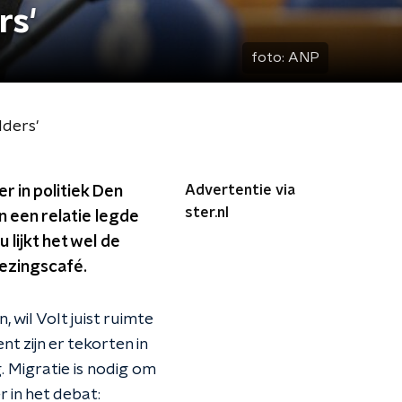
rs'
foto:
ANP
lders'
Advertentie via
r in politiek Den
ster.nl
n een relatie legde
 lijkt het wel de
iezingscafé.
 wil Volt juist ruimte
 zijn er tekorten in
 Migratie is nodig om
 in het debat: