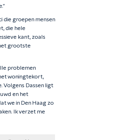
."
itici die groepen mensen
t, die hele
ssieve kant, zoals
het grootste
Alle problemen
 het woningtekort,
. Volgens Dassen ligt
ouwd en het
 dat we in Den Haag zo
aken. Ik verzet me