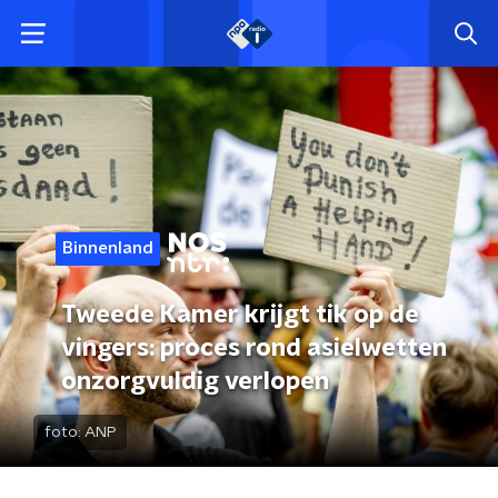
Binnenland
Tweede Kamer krijgt tik op de
vingers: proces rond asielwetten
onzorgvuldig verlopen
foto:
ANP