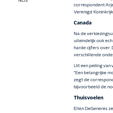
NOS
correspondent Arjen
Verenigd Koninkrijk
Canada
Na de verkiezingsui
uiteindelijk ook ec
harde cijfers over. 
verschillende onde
Uit een peiling van 
"Een belangrijke m
zegt de corresponde
bijvoorbeeld de no
Thuisvoelen
Ellen DeGeneres zegt