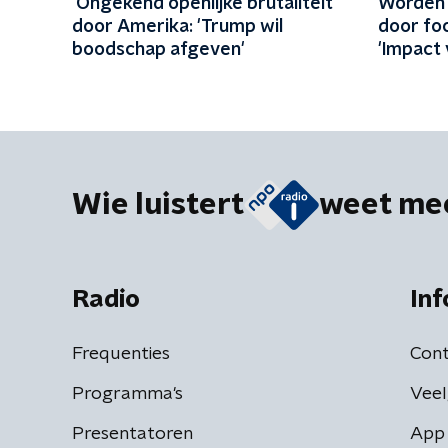
'Ongekend openlijke brutaliteit'
Worden 
door Amerika: 'Trump wil
door foc
boodschap afgeven'
'Impact 
belangri
Wie luistert
weet me
Radio
Inf
Frequenties
Cont
Programma's
Veel
Presentatoren
App 