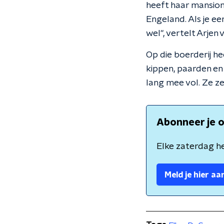
heeft haar mansion 
Engeland. Als je ee
wel", vertelt Arjen 
Op die boerderij h
kippen, paarden en 
lang mee vol. Ze ze
Abonneer je o
Elke zaterdag he
Meld je hier aa