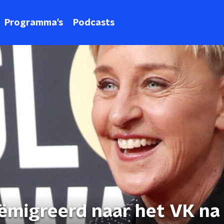
Programma's
Podcasts
ëmigreerd naar het VK na