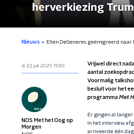
herverkiezing Tru
Nieuws
Ellen DeGeneres geëmigreerd naar 
Vrijwel direct nad
di 22 juli 2025
11:00
aantal zoekopdrac
Voormalig talksho
besluit voor het e
programma
Met H
Er gingen al lange
NOS Met het Oog op
In het interview a
Morgen
arriveerde één dag