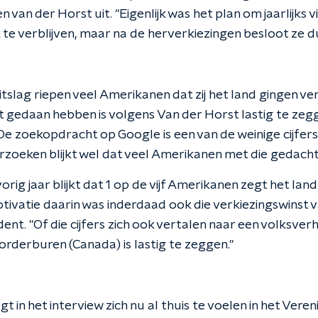
 van der Horst uit. "Eigenlijk was het plan om jaarlijks 
 te verblijven, maar na de herverkiezingen besloot ze dus 
tslag riepen veel Amerikanen dat zij het land gingen ve
ht gedaan hebben is volgens Van der Horst lastig te zegge
De zoekopdracht op Google is een van de weinige cijfers d
rzoeken blijkt wel dat veel Amerikanen met die gedacht
vorig jaar blijkt dat 1 op de vijf Amerikanen zegt het land
otivatie daarin was inderdaad ook die verkiezingswinst
nt. "Of die cijfers zich ook vertalen naar een volksver
orderburen (Canada) is lastig te zeggen."
 in het interview zich nu al thuis te voelen in het Veren