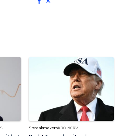
Spraakmakers
S
KRO-NCRV