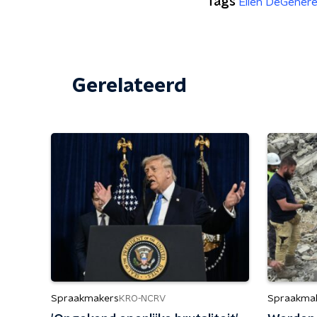
Tags
Ellen DeGener
Gerelateerd
Spraakmakers
Spraakma
KRO-NCRV