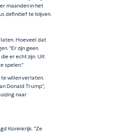
vier maanden in het
definitief te blijven.
rlaten. Hoeveel dat
n. "Er zijn geen
ie er echt zijn. Uit
e spelen."
 te willen verlaten.
 van Donald Trump",
huizing naar
igd Koninkrijk. "Ze