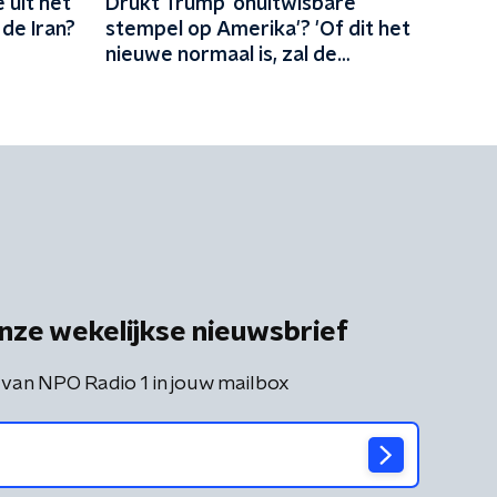
 uit het
Drukt Trump 'onuitwisbare
de Iran?
stempel op Amerika'? 'Of dit het
nieuwe normaal is, zal de
toekomst uitwijzen'
nze wekelijkse nieuwsbrief
 van NPO Radio 1 in jouw mailbox