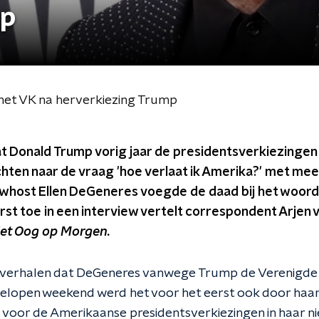
mp
het VK na herverkiezing Trump
at Donald Trump vorig jaar de presidentsverkiezingen
hten naar de vraag 'hoe verlaat ik Amerika?' met mee
whost Ellen DeGeneres voegde de daad bij het woord. 
erst toe in een interview vertelt correspondent Arjen v
et Oog op Morgen.
r verhalen dat DeGeneres vanwege Trump de Verenigde 
fgelopen weekend werd het voor het eerst ook door haar
 voor de Amerikaanse presidentsverkiezingen in haar ni