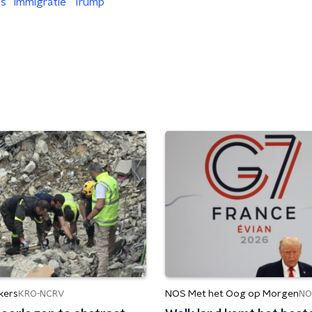
es
Immigratie
Trump
kers
NOS Met het Oog op Morgen
KRO-NCRV
NO