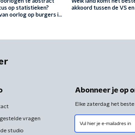
oorlogen te abstract
Welk land komt het beste
us op statistieken?
akkoord tussen de VS en 
van oorlog op burgers is
jk'
er
o
Abonneer je op o
Elke zaterdag het beste
act
gestelde vragen
de studio