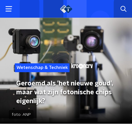
Wetenschap & Techniek
Geroemd als 'het nieuwe goud',
maar wat zijn fotonische chips
eigenlijk?
foto:
ANP