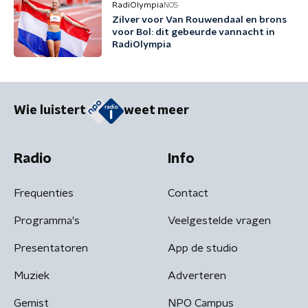
RadiOlympia
NOS
Zilver voor Van Rouwendaal en brons
voor Bol: dit gebeurde vannacht in
RadiOlympia
Wie luistert
weet meer
Radio
Info
Frequenties
Contact
Programma's
Veelgestelde vragen
Presentatoren
App de studio
Muziek
Adverteren
Gemist
NPO Campus