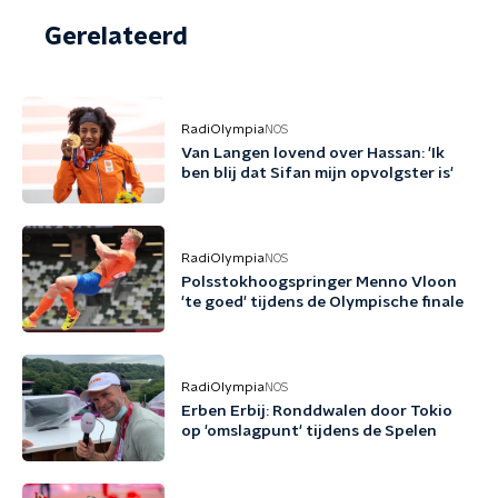
Gerelateerd
RadiOlympia
NOS
Van Langen lovend over Hassan: 'Ik
ben blij dat Sifan mijn opvolgster is'
RadiOlympia
NOS
Polsstokhoogspringer Menno Vloon
'te goed' tijdens de Olympische finale
RadiOlympia
NOS
Erben Erbij: Ronddwalen door Tokio
op 'omslagpunt' tijdens de Spelen