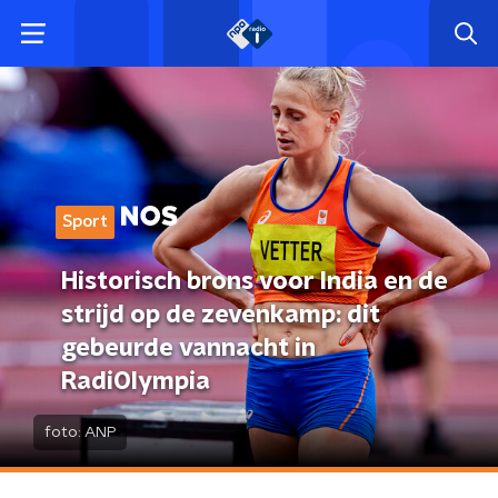
Sport
Historisch brons voor India en de
strijd op de zevenkamp: dit
gebeurde vannacht in
RadiOlympia
foto:
ANP