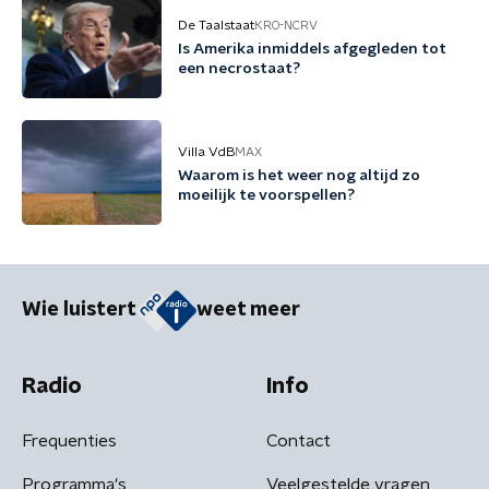
De Taalstaat
KRO-NCRV
Is Amerika inmiddels afgegleden tot
een necrostaat?
Villa VdB
MAX
Waarom is het weer nog altijd zo
moeilijk te voorspellen?
Wie luistert
weet meer
Radio
Info
Frequenties
Contact
Programma's
Veelgestelde vragen